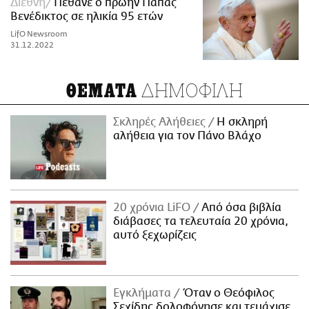
Διεθνή
Πέθανε ο πρώην Πάπας
Βενέδικτος σε ηλικία 95 ετών
LifO Newsroom
31.12.2022
ΔΗΜΟΦΙΛΗ
ΘΕΜΑΤΑ
Σκληρές Αλήθειες
H σκληρή
αλήθεια για τον Πάνο Βλάχο
20 χρόνια LiFO
Από όσα βιβλία
διάβασες τα τελευταία 20 χρόνια,
αυτό ξεχωρίζεις
Εγκλήματα
Όταν ο Θεόφιλος
Σεχίδης δολοφόνησε και τεμάχισε