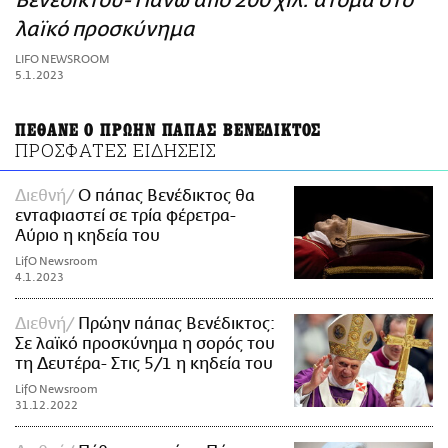
Βενέδικτου- Πάνω από 200 χιλ. άτομα στο
ΑΜΠΑ
λαϊκό προσκύνημα
PRINT
LIFO NEWSROOM
5.1.2023
ΠΕΘΑΝΕ Ο ΠΡΩΗΝ ΠΑΠΑΣ ΒΕΝΕΔΙΚΤΟΣ
ΠΡΟΣΦΑΤΕΣ ΕΙΔΗΣΕΙΣ
Διεθνή
Ο πάπας Βενέδικτος θα
ενταφιαστεί σε τρία φέρετρα-
Αύριο η κηδεία του
LifO Newsroom
4.1.2023
Διεθνή
Πρώην πάπας Βενέδικτος:
Σε λαϊκό προσκύνημα η σορός του
τη Δευτέρα- Στις 5/1 η κηδεία του
LifO Newsroom
31.12.2022