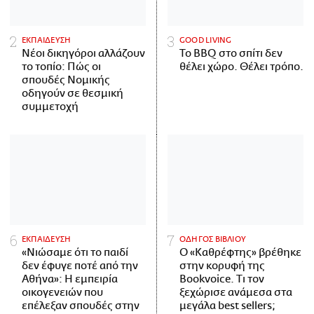
ΕΚΠΑΙΔΕΥΣΗ
GOOD LIVING
Νέοι δικηγόροι αλλάζουν
Το BBQ στο σπίτι δεν
το τοπίο: Πώς οι
θέλει χώρο. Θέλει τρόπο.
σπουδές Νομικής
οδηγούν σε θεσμική
συμμετοχή
ΕΚΠΑΙΔΕΥΣΗ
ΟΔΗΓΟΣ ΒΙΒΛΙΟΥ
«Νιώσαμε ότι το παιδί
Ο «Καθρέφτης» βρέθηκε
δεν έφυγε ποτέ από την
στην κορυφή της
Αθήνα»: Η εμπειρία
Bookvoice. Τι τον
οικογενειών που
ξεχώρισε ανάμεσα στα
επέλεξαν σπουδές στην
μεγάλα best sellers;