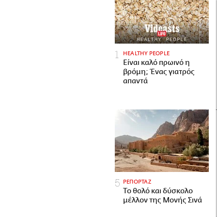
HEALTHY PEOPLE
Είναι καλό πρωινό η
βρόμη; Ένας γιατρός
απαντά
ΡΕΠΟΡΤΑΖ
Το θολό και δύσκολο
μέλλον της Μονής Σινά