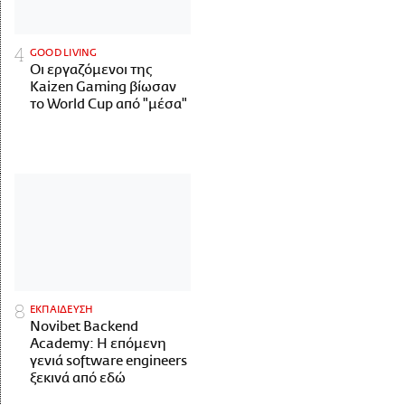
GOOD LIVING
Οι εργαζόμενοι της
Kaizen Gaming βίωσαν
το World Cup από "μέσα"
ΕΚΠΑΙΔΕΥΣΗ
Novibet Backend
Academy: Η επόμενη
γενιά software engineers
ξεκινά από εδώ