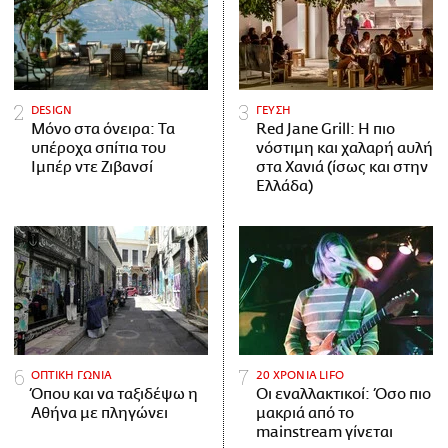
DESIGN
ΓΕΥΣΗ
Μόνο στα όνειρα: Τα
Red Jane Grill: Η πιο
υπέροχα σπίτια του
νόστιμη και χαλαρή αυλή
Ιμπέρ ντε Ζιβανσί
στα Χανιά (ίσως και στην
Ελλάδα)
ΟΠΤΙΚΗ ΓΩΝΙΑ
20 ΧΡΟΝΙΑ LIFO
Όπου και να ταξιδέψω η
Οι εναλλακτικοί: Όσο πιο
Αθήνα με πληγώνει
μακριά από το
mainstream γίνεται