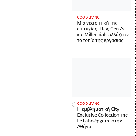
GOOD LIVING
Μια νέα οπτική της
επιτυχίας: Πώς Gen Zs
και Millennials αλλάζουν
το τοπίο της εργασίας
GOOD LIVING
Η εμβληματική City
Exclusive Collection της
Le Labo έρχεται στην
Αθήνα