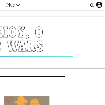
Plus
Θέματα
Συνεντεύξεις
Videos
ΙΟΥ, Ο
τα
Αφιερώματα
Ζώδια
R WARS
Εξομολογήσεις
Blogs
η
Οι Αθηναίοι
Απώλειες
Lgbtqi+
Επιλογές