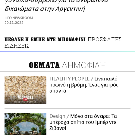
γυναίκα-σύμβολο για τα ανθρώπινα
ΑΜΠΑ
δικαιώματα στην Αργεντινή
PRINT
LIFO NEWSROOM
20.11.2022
ΠΡΟΣΦΑΤΕΣ
ΠΕΘΑΝΕ Η ΕΜΠΕ ΝΤΕ ΜΠΟΝΑΦΙΝΙ
ΕΙΔΗΣΕΙΣ
ΔΗΜΟΦΙΛΗ
ΘΕΜΑΤΑ
HEALTHY PEOPLE
Είναι καλό
πρωινό η βρόμη; Ένας γιατρός
απαντά
Design
Μόνο στα όνειρα: Τα
υπέροχα σπίτια του Ιμπέρ ντε
Ζιβανσί