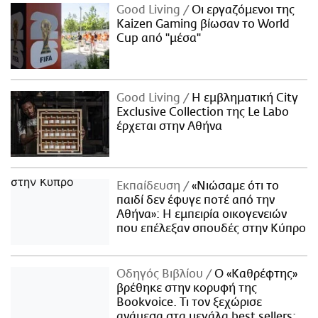
Good Living
Οι εργαζόμενοι της
Kaizen Gaming βίωσαν το World
Cup από "μέσα"
Good Living
Η εμβληματική City
Exclusive Collection της Le Labo
έρχεται στην Αθήνα
Εκπαίδευση
«Νιώσαμε ότι το
παιδί δεν έφυγε ποτέ από την
Αθήνα»: Η εμπειρία οικογενειών
που επέλεξαν σπουδές στην Κύπρο
Οδηγός Βιβλίου
Ο «Καθρέφτης»
βρέθηκε στην κορυφή της
Bookvoice. Τι τον ξεχώρισε
ανάμεσα στα μεγάλα best sellers;