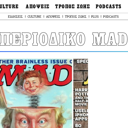
ULTURE
ΑΠΟΨΕΙΣ
ΤΡΟΠΟΣ ΖΩΗΣ
PODCASTS
θόνες
Ιδέες
Μόδα & Στυλ
Σκληρές Αλήθειες
ΕΙΔΗΣΕΙΣ
CULTURE
ΑΠΟΨΕΙΣ
ΤΡΟΠΟΣ ΖΩΗΣ
PLUS
PODCASTS
OnDemand
ουσική
Στήλες
Γεύση
Παράκαμψη
Σκληρές Αλήθειες
προς
έατρο
Οπτική Γωνία
Υγεία & Σώμα
το
ΠΕΡΙΟΔΙΚΟ MA
Αληθινά Εγκλήμα
κυρίως
καστικά
Guests
Ταξίδια
περιεχόμενο
Άλλο ένα podcast
βλίο
Επιστολές
Συνταγές
3.0
χαιολογία
Living
Ψυχή & Σώμα
Ιστορία
Urban
Άκου την επιστήμ
esign
Αγορά
Ιστορία μιας πόλης
ωτογραφία
Pulp Fiction
Radio Lifo
The Review
LiFO Politics
Το κρασί με απλά
λόγια
Ζούμε, ρε!