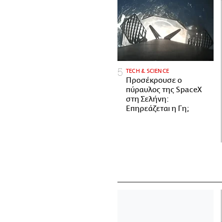
ΤECH & SCIENCE
Προσέκρουσε ο
πύραυλος της SpaceX
στη Σελήνη:
Επηρεάζεται η Γη;