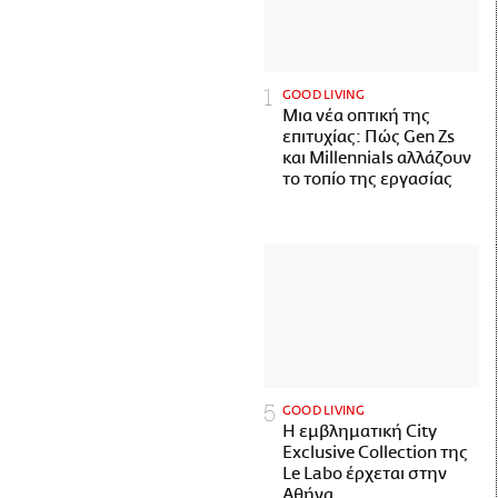
GOOD LIVING
Μια νέα οπτική της
επιτυχίας: Πώς Gen Zs
και Millennials αλλάζουν
το τοπίο της εργασίας
GOOD LIVING
Η εμβληματική City
Exclusive Collection της
Le Labo έρχεται στην
Αθήνα