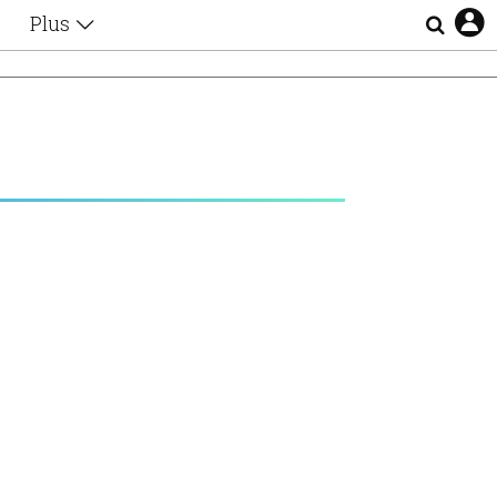
Plus
Θέματα
Συνεντεύξεις
Videos
D
τα
Αφιερώματα
Ζώδια
Εξομολογήσεις
Blogs
η
Οι Αθηναίοι
Απώλειες
Lgbtqi+
Επιλογές