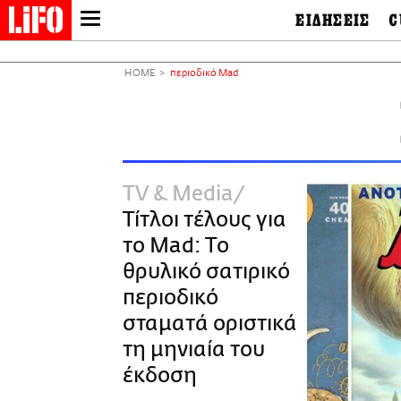
ΕΙΔΗΣΕΙΣ
C
LIFO SHOP
Ελλάδα
Ο
Διεθνή
Μ
NEWSLETTER
HOME
περιοδικό Mad
Πολιτική
Θ
ΜΙΚΡΟΠΡΑΓΜΑΤΑ
Οικονομία
Ει
THE GOOD LIFO
Πολιτισμός
Βι
LIFOLAND
Αθλητισμός
Αρ
CITY GUIDE
& 
Περιβάλλον
TV & Media
D
ΑΜΠΑ
TV & Media
Φ
Τίτλοι τέλους για
PRINT
Tech &
Science
το Mad: Το
European Lifo
θρυλικό σατιρικό
περιοδικό
σταματά οριστικά
τη μηνιαία του
έκδοση