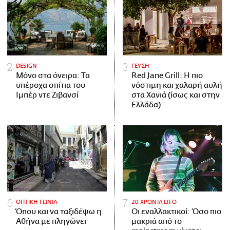
DESIGN
ΓΕΥΣΗ
Μόνο στα όνειρα: Τα
Red Jane Grill: Η πιο
υπέροχα σπίτια του
νόστιμη και χαλαρή αυλή
Ιμπέρ ντε Ζιβανσί
στα Χανιά (ίσως και στην
Ελλάδα)
ΟΠΤΙΚΗ ΓΩΝΙΑ
20 ΧΡΟΝΙΑ LIFO
Όπου και να ταξιδέψω η
Οι εναλλακτικοί: Όσο πιο
Αθήνα με πληγώνει
μακριά από το