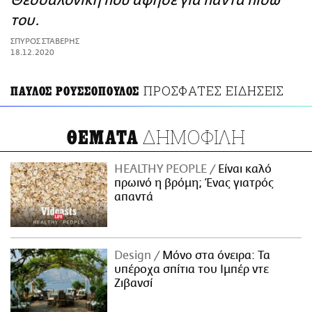
Θεσσαλονίκη που άφησε για πάντα πίσω
ΑΜΠΑ
του.
PRINT
ΣΠΥΡΟΣ ΣΤΑΒΕΡΗΣ
18.12.2020
ΠΡΟΣΦΑΤΕΣ ΕΙΔΗΣΕΙΣ
ΠΑΥΛΟΣ ΡΟΥΣΣΟΠΟΥΛΟΣ
ΔΗΜΟΦΙΛΗ
ΘΕΜΑΤΑ
HEALTHY PEOPLE
Είναι καλό
πρωινό η βρόμη; Ένας γιατρός
απαντά
Design
Μόνο στα όνειρα: Τα
υπέροχα σπίτια του Ιμπέρ ντε
Ζιβανσί