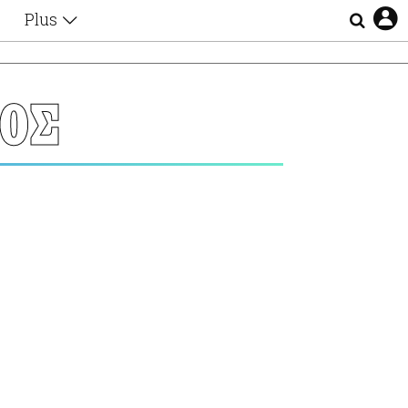
Plus
Θέματα
Συνεντεύξεις
Videos
ΟΣ
τα
Αφιερώματα
Ζώδια
Εξομολογήσεις
Blogs
η
Οι Αθηναίοι
Απώλειες
Lgbtqi+
Επιλογές