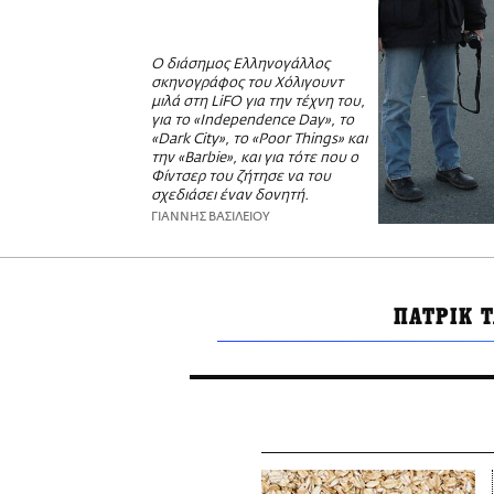
Ο διάσημος Ελληνογάλλος
σκηνογράφος του Χόλιγουντ
μιλά στη LiFO για την τέχνη του,
για το «Independence Day», το
«Dark City», το «Poor Things» και
την «Barbie», και για τότε που ο
Φίντσερ του ζήτησε να του
σχεδιάσει έναν δονητή.
ΓΙΑΝΝΗΣ ΒΑΣΙΛΕΙΟΥ
ΠΑΤΡΙΚ 