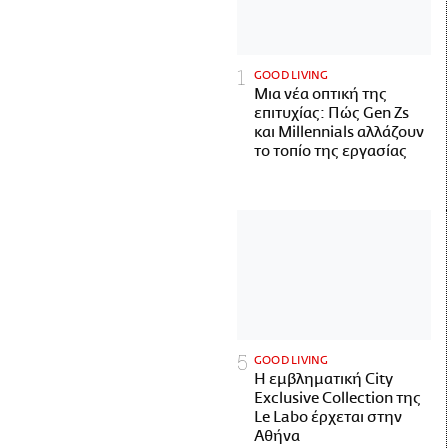
GOOD LIVING
Μια νέα οπτική της
επιτυχίας: Πώς Gen Zs
και Millennials αλλάζουν
το τοπίο της εργασίας
GOOD LIVING
Η εμβληματική City
Exclusive Collection της
Le Labo έρχεται στην
Αθήνα