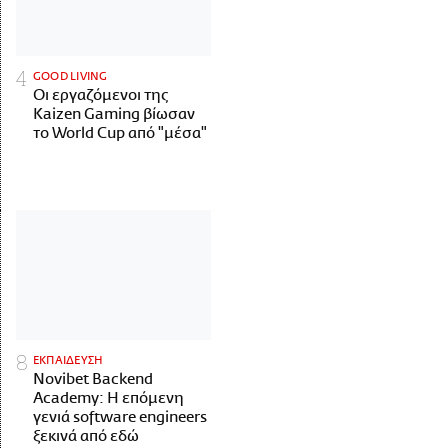
GOOD LIVING
Οι εργαζόμενοι της
Kaizen Gaming βίωσαν
το World Cup από "μέσα"
ΕΚΠΑΙΔΕΥΣΗ
Novibet Backend
Academy: Η επόμενη
γενιά software engineers
ξεκινά από εδώ