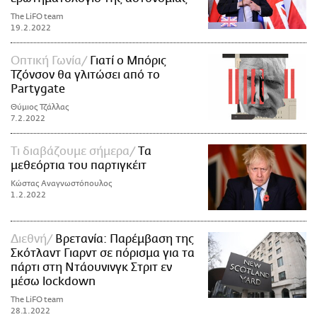
The LiFO team
19.2.2022
Οπτική Γωνία
Γιατί ο Μπόρις
Τζόνσον θα γλιτώσει από το
Ρartygate
Θύμιος Τζάλλας
7.2.2022
Τι διαβάζουμε σήμερα
Tα
μεθεόρτια του παρτιγκέιτ
Κώστας Αναγνωστόπουλος
1.2.2022
Διεθνή
Βρετανία: Παρέμβαση της
Σκότλαντ Γιαρντ σε πόρισμα για τα
πάρτι στη Ντάουνινγκ Στριτ εν
μέσω lockdown
The LiFO team
28.1.2022