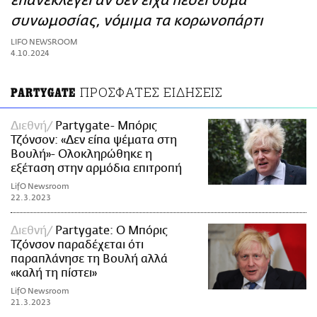
επανεκλεγεί αν δεν είχα πέσει θύμα
ΑΜΠΑ
συνωμοσίας, νόμιμα τα κορωνοπάρτι
PRINT
LIFO NEWSROOM
4.10.2024
ΠΡΟΣΦΑΤΕΣ ΕΙΔΗΣΕΙΣ
PARTYGATE
Διεθνή
Partygate- Μπόρις
Τζόνσον: «Δεν είπα ψέματα στη
Βουλή»- Ολοκληρώθηκε η
εξέταση στην αρμόδια επιτροπή
LifO Newsroom
22.3.2023
Διεθνή
Partygate: Ο Μπόρις
Τζόνσον παραδέχεται ότι
παραπλάνησε τη Βουλή αλλά
«καλή τη πίστει»
LifO Newsroom
21.3.2023