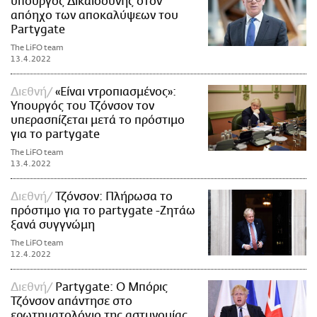
υπουργός Δικαιοσύνης στον
απόηχο των αποκαλύψεων του
Partygate
The LiFO team
13.4.2022
Διεθνή
«Είναι ντροπιασμένος»:
Υπουργός του Τζόνσον τον
υπερασπίζεται μετά το πρόστιμο
για το partygate
The LiFO team
13.4.2022
Διεθνή
Τζόνσον: Πλήρωσα το
πρόστιμο για το partygate -Ζητάω
ξανά συγγνώμη
The LiFO team
12.4.2022
Διεθνή
Partygate: Ο Μπόρις
Τζόνσον απάντησε στο
ερωτηματολόγιο της αστυνομίας