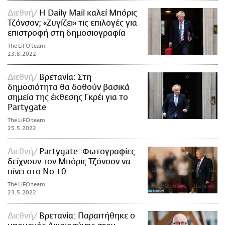
Διεθνή
Η Daily Mail καλεί Μπόρις
Τζόνσον; «Ζυγίζει» τις επιλογές για
επιστροφή στη δημοσιογραφία
The LiFO team
13.8.2022
Διεθνή
Βρετανία: Στη
δημοσιότητα θα δοθούν βασικά
σημεία της έκθεσης Γκρέι για το
Partygate
The LiFO team
25.5.2022
Διεθνή
Partygate: Φωτογραφίες
δείχνουν τον Μπόρις Τζόνσον να
πίνει στο Νο 10
The LiFO team
23.5.2022
Διεθνή
Βρετανία: Παραιτήθηκε ο