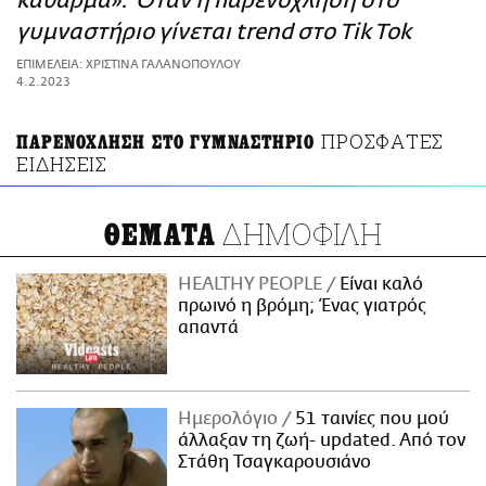
κάθαρμα»: Όταν η παρενόχληση στο
ΑΜΠΑ
γυμναστήριο γίνεται trend στο Tik Tok
PRINT
ΕΠΙΜΕΛΕΙΑ: ΧΡΙΣΤΙΝΑ ΓΑΛΑΝΟΠΟΥΛΟΥ
4.2.2023
ΠΡΟΣΦΑΤΕΣ
ΠΑΡΕΝΟΧΛΗΣΗ ΣΤΟ ΓΥΜΝΑΣΤΗΡΙΟ
ΕΙΔΗΣΕΙΣ
ΔΗΜΟΦΙΛΗ
ΘΕΜΑΤΑ
HEALTHY PEOPLE
Είναι καλό
πρωινό η βρόμη; Ένας γιατρός
απαντά
Ημερολόγιο
51 ταινίες που μού
άλλαξαν τη ζωή- updated. Aπό τον
Στάθη Τσαγκαρουσιάνο