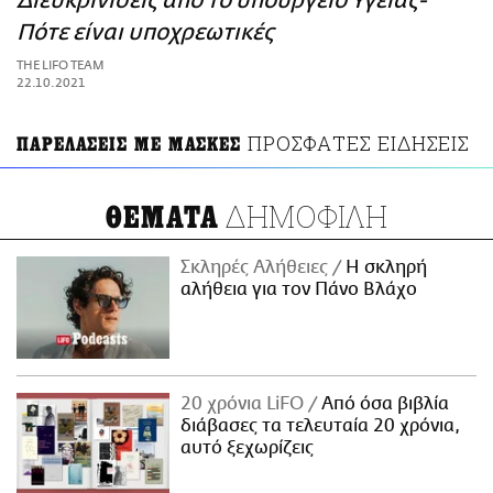
Διευκρινίσεις από το υπουργείο Υγείας-
ΑΜΠΑ
Πότε είναι υποχρεωτικές
PRINT
THE LIFO TEAM
22.10.2021
ΠΡΟΣΦΑΤΕΣ ΕΙΔΗΣΕΙΣ
ΠΑΡΕΛΑΣΕΙΣ ΜΕ ΜΑΣΚΕΣ
ΔΗΜΟΦΙΛΗ
ΘΕΜΑΤΑ
Σκληρές Αλήθειες
H σκληρή
αλήθεια για τον Πάνο Βλάχο
20 χρόνια LiFO
Από όσα βιβλία
διάβασες τα τελευταία 20 χρόνια,
αυτό ξεχωρίζεις