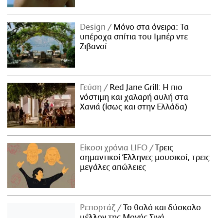
Design
Μόνο στα όνειρα: Τα
υπέροχα σπίτια του Ιμπέρ ντε
Ζιβανσί
Γεύση
Red Jane Grill: Η πιο
νόστιμη και χαλαρή αυλή στα
Χανιά (ίσως και στην Ελλάδα)
Είκοσι χρόνια LIFO
Tρεις
σημαντικοί Έλληνες μουσικοί, τρεις
μεγάλες απώλειες
Ρεπορτάζ
Το θολό και δύσκολο
μέλλον της Μονής Σινά