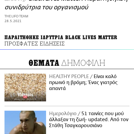
ΑΜΠΑ
συνιδρύτρια του οργανισμού
PRINT
THE LIFO TEAM
28.5.2021
ΠΑΡΑΙΤΗΘΗΚΕ ΙΔΡΥΤΡΙΑ BLACK LIVES MATTER
ΠΡΟΣΦΑΤΕΣ ΕΙΔΗΣΕΙΣ
ΔΗΜΟΦΙΛΗ
ΘΕΜΑΤΑ
HEALTHY PEOPLE
Είναι καλό
πρωινό η βρόμη; Ένας γιατρός
απαντά
Ημερολόγιο
51 ταινίες που μού
άλλαξαν τη ζωή- updated. Aπό τον
Στάθη Τσαγκαρουσιάνο