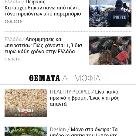
Ελλάδα
Πειραιάς:
Κατασχέσθηκαν πάνω από πέντε
τόνοι προϊόντων από παρεμπόριο
29.9.2019
Ελλάδα
Απομιμήσεις και
«πειρατεία»: Πώς χάνονται 1,3 δισ.
ευρώ κάθε χρόνο στην Ελλάδα
6.6.2019
ΔΗΜΟΦΙΛΗ
ΘΕΜΑΤΑ
HEALTHY PEOPLE
Είναι καλό
πρωινό η βρόμη; Ένας γιατρός
απαντά
Design
Μόνο στα όνειρα: Τα
υπέροχα σπίτια του Ιμπέρ ντε