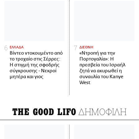
ΕΛΛΑΔΑ
ΔΙΕΘΝΗ
Βίντεο ντοκουμέντο από
«Ντροπή για την
το τροχαίο στις Σέρρες:
Πορτογαλία»: Η
Η στιγμή της σφοδρής
πρεσβεία του Ισραήλ
σύγκρουσης - Νεκροί
ζητά να ακυρωθεί η
μητέρα και γιος
συναυλία του Kanye
West
ΔΗΜΟΦΙΛΗ
THE GOOD LIFO