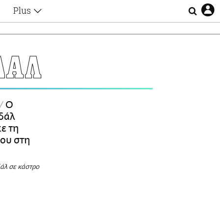
Plus
Θέματα
Συνεντεύξεις
Videos
ΔΑΛ
τα
Αφιερώματα
Ζώδια
Εξομολογήσεις
Blogs
η
Ο
Οι Αθηναίοι
δάλ
Απώλειες
ε τη
Lgbtqi+
ου στη
Επιλογές
άλ σε κάστρο