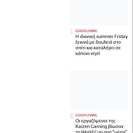
GOOD LIVING
Η ιδανική summer Friday
ξεκινά με δουλειά στο
σπίτι και καταλήγει σε
κάποιο νησί
GOOD LIVING
Οι εργαζόμενοι της
Kaizen Gaming βίωσαν
το World Cup από "μέσα"