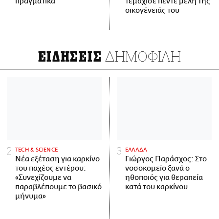
πραγματικά
τεμάχισε πέντε μέλη της
οικογένειάς του
ΔΗΜΟΦΙΛΗ
ΕΙΔΗΣΕΙΣ
ΤECH & SCIENCE
ΕΛΛΑΔΑ
Νέα εξέταση για καρκίνο
Γιώργος Παράσχος: Στο
του παχέος εντέρου:
νοσοκομείο ξανά ο
«Συνεχίζουμε να
ηθοποιός για θεραπεία
παραβλέπουμε το βασικό
κατά του καρκίνου
μήνυμα»