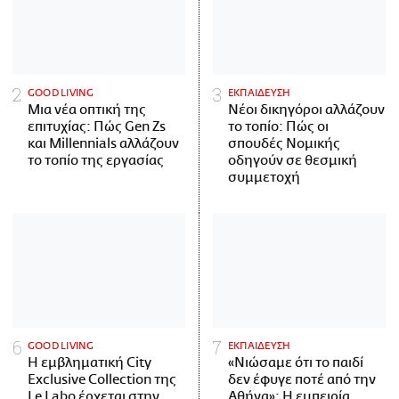
GOOD LIVING
ΕΚΠΑΙΔΕΥΣΗ
Μια νέα οπτική της
Νέοι δικηγόροι αλλάζουν
επιτυχίας: Πώς Gen Zs
το τοπίο: Πώς οι
και Millennials αλλάζουν
σπουδές Νομικής
το τοπίο της εργασίας
οδηγούν σε θεσμική
συμμετοχή
GOOD LIVING
ΕΚΠΑΙΔΕΥΣΗ
Η εμβληματική City
«Νιώσαμε ότι το παιδί
Exclusive Collection της
δεν έφυγε ποτέ από την
Le Labo έρχεται στην
Αθήνα»: Η εμπειρία