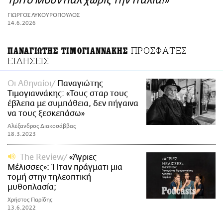
τρίτο Μουντιάλ χωρίς την Ιταλία!»
ΑΜΠΑ
ΓΙΩΡΓΟΣ ΛΥΚΟΥΡΟΠΟΥΛΟΣ
PRINT
14.6.2026
ΠΡΟΣΦΑΤΕΣ
ΠΑΝΑΓΙΩΤΗΣ ΤΙΜΟΓΙΑΝΝΑΚΗΣ
ΕΙΔΗΣΕΙΣ
Οι Αθηναίοι
Παναγιώτης
Τιμογιαννάκης: «Τους σταρ τους
έβλεπα με συμπάθεια, δεν πήγαινα
να τους ξεσκεπάσω»
Αλέξανδρος Διακοσάββας
18.3.2023
The Review
«Άγριες
Μέλισσες»: Ήταν πράγματι μια
τομή στην τηλεοπτική
μυθοπλασία;
Χρήστος Παρίδης
13.6.2022