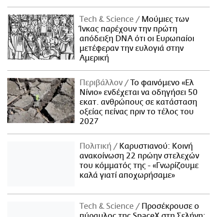
Τech & Science
Μούμιες των
Ίνκας παρέχουν την πρώτη
απόδειξη DNA ότι οι Ευρωπαίοι
μετέφεραν την ευλογιά στην
Αμερική
Περιβάλλον
Το φαινόμενο «Ελ
Νίνιο» ενδέχεται να οδηγήσει 50
εκατ. ανθρώπους σε κατάσταση
οξείας πείνας πριν το τέλος του
2027
Πολιτική
Καρυστιανού: Κοινή
ανακοίνωση 22 πρώην στελεχών
του κόμματός της - «Γνωρίζουμε
καλά γιατί αποχωρήσαμε»
Τech & Science
Προσέκρουσε ο
πύραυλος της SpaceX στη Σελήνη: