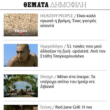
ΔΗΜΟΦΙΛΗ
ΘΕΜΑΤΑ
HEALTHY PEOPLE
Είναι καλό
πρωινό η βρόμη; Ένας γιατρός
απαντά
Ημερολόγιο
51 ταινίες που μού
άλλαξαν τη ζωή- updated. Aπό τον
Στάθη Τσαγκαρουσιάνο
Design
Μόνο στα όνειρα: Τα
υπέροχα σπίτια του Ιμπέρ ντε
Ζιβανσί
Γεύση
Red Jane Grill: Η πιο