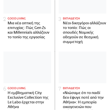
GOOD LIVING
ΕΚΠΑΙΔΕΥΣΗ
Μια νέα οπτική της
Νέοι δικηγόροι αλλάζουν
επιτυχίας: Πώς Gen Zs
το τοπίο: Πώς οι
και Millennials αλλάζουν
σπουδές Νομικής
το τοπίο της εργασίας
οδηγούν σε θεσμική
συμμετοχή
GOOD LIVING
ΕΚΠΑΙΔΕΥΣΗ
Η εμβληματική City
«Νιώσαμε ότι το παιδί
Exclusive Collection της
δεν έφυγε ποτέ από την
Le Labo έρχεται στην
Αθήνα»: Η εμπειρία
Αθήνα
οικογενειών που