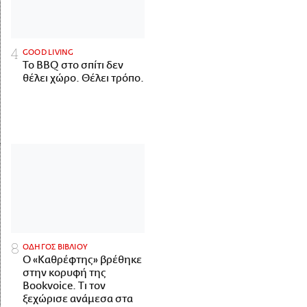
GOOD LIVING
Το BBQ στο σπίτι δεν
θέλει χώρο. Θέλει τρόπο.
ΟΔΗΓΟΣ ΒΙΒΛΙΟΥ
Ο «Καθρέφτης» βρέθηκε
στην κορυφή της
Bookvoice. Τι τον
ξεχώρισε ανάμεσα στα