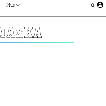
Plus
Θέματα
Συνεντεύξεις
Videos
 ΜΑΣΚΑ
τα
Αφιερώματα
Ζώδια
Εξομολογήσεις
Blogs
η
Οι Αθηναίοι
Απώλειες
Lgbtqi+
Επιλογές