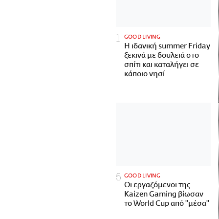
GOOD LIVING
Η ιδανική summer Friday
ξεκινά με δουλειά στο
σπίτι και καταλήγει σε
κάποιο νησί
GOOD LIVING
Οι εργαζόμενοι της
Kaizen Gaming βίωσαν
το World Cup από "μέσα"