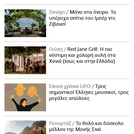
Design
Μόνο στα όνειρα: Τα
υπέροχα σπίτια του Ιμπέρ ντε
Ζιβανσί
Γεύση
Red Jane Grill: Η πιο
νόστιμη και χαλαρή αυλή στα
Χανιά (ίσως και στην Ελλάδα)
Είκοσι χρόνια LIFO
Tρεις
σημαντικοί Έλληνες μουσικοί, τρεις
μεγάλες απώλειες
Ρεπορτάζ
Το θολό και δύσκολο
μέλλον της Μονής Σινά