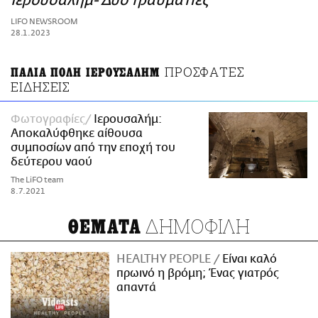
Ιερουσαλήμ- Δύο τραυματίες
ΑΜΠΑ
LIFO NEWSROOM
PRINT
28.1.2023
ΠΡΟΣΦΑΤΕΣ
ΠΑΛΙΑ ΠΟΛΗ ΙΕΡΟΥΣΑΛΗΜ
ΕΙΔΗΣΕΙΣ
Φωτογραφίες
Ιερουσαλήμ:
Αποκαλύφθηκε αίθουσα
συμποσίων από την εποχή του
δεύτερου ναού
The LiFO team
8.7.2021
ΔΗΜΟΦΙΛΗ
ΘΕΜΑΤΑ
HEALTHY PEOPLE
Είναι καλό
πρωινό η βρόμη; Ένας γιατρός
απαντά