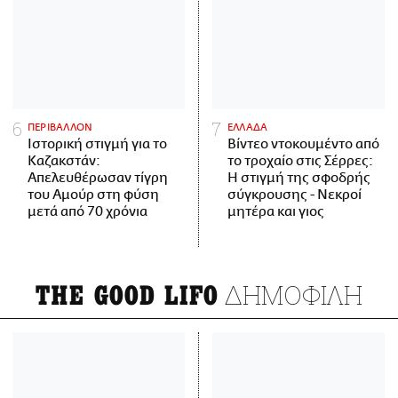
ΠΕΡΙΒΑΛΛΟΝ
ΕΛΛΑΔΑ
Ιστορική στιγμή για το
Βίντεο ντοκουμέντο από
Καζακστάν:
το τροχαίο στις Σέρρες:
Απελευθέρωσαν τίγρη
Η στιγμή της σφοδρής
του Αμούρ στη φύση
σύγκρουσης - Νεκροί
μετά από 70 χρόνια
μητέρα και γιος
ΔΗΜΟΦΙΛΗ
THE GOOD LIFO