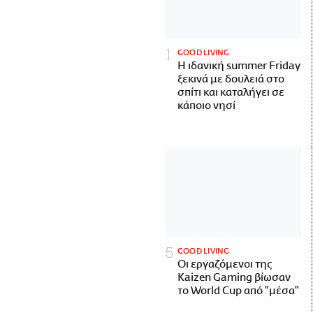
GOOD LIVING
Η ιδανική summer Friday
ξεκινά με δουλειά στο
σπίτι και καταλήγει σε
κάποιο νησί
GOOD LIVING
Οι εργαζόμενοι της
Kaizen Gaming βίωσαν
το World Cup από "μέσα"