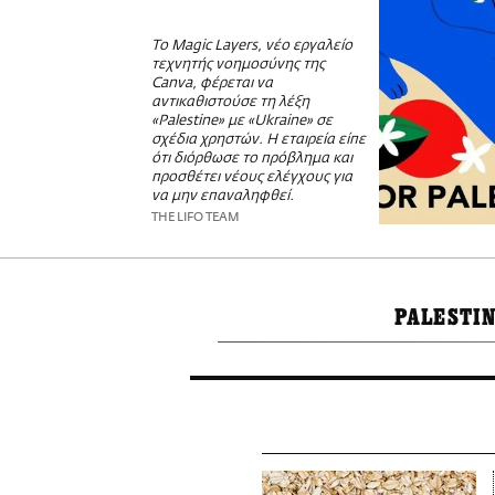
Το Magic Layers, νέο εργαλείο
τεχνητής νοημοσύνης της
Canva, φέρεται να
αντικαθιστούσε τη λέξη
«Palestine» με «Ukraine» σε
σχέδια χρηστών. Η εταιρεία είπε
ότι διόρθωσε το πρόβλημα και
προσθέτει νέους ελέγχους για
να μην επαναληφθεί.
THE LIFO TEAM
PALESTI