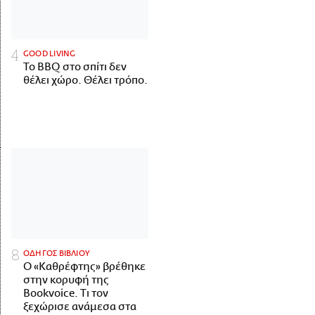
GOOD LIVING
Το BBQ στο σπίτι δεν
θέλει χώρο. Θέλει τρόπο.
ΟΔΗΓΟΣ ΒΙΒΛΙΟΥ
Ο «Καθρέφτης» βρέθηκε
στην κορυφή της
Bookvoice. Τι τον
ξεχώρισε ανάμεσα στα