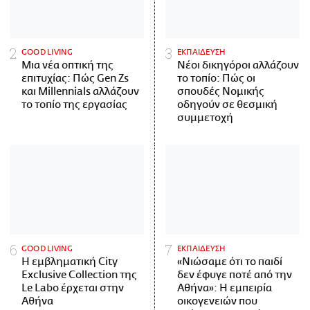
GOOD LIVING
ΕΚΠΑΙΔΕΥΣΗ
Μια νέα οπτική της
Νέοι δικηγόροι αλλάζουν
επιτυχίας: Πώς Gen Zs
το τοπίο: Πώς οι
και Millennials αλλάζουν
σπουδές Νομικής
το τοπίο της εργασίας
οδηγούν σε θεσμική
συμμετοχή
GOOD LIVING
ΕΚΠΑΙΔΕΥΣΗ
Η εμβληματική City
«Νιώσαμε ότι το παιδί
Exclusive Collection της
δεν έφυγε ποτέ από την
Le Labo έρχεται στην
Αθήνα»: Η εμπειρία
Αθήνα
οικογενειών που