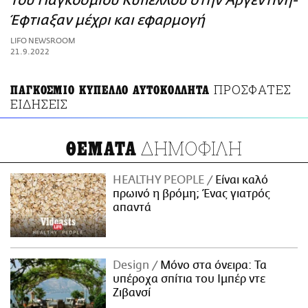
του Παγκοσμίου Κυπέλλου στην Αργεντινή-
ΑΜΠΑ
Έφτιαξαν μέχρι και εφαρμογή
PRINT
LIFO NEWSROOM
21.9.2022
ΠΡΟΣΦΑΤΕΣ
ΠΑΓΚΟΣΜΙΟ ΚΥΠΕΛΛΟ ΑΥΤΟΚΟΛΛΗΤΑ
ΕΙΔΗΣΕΙΣ
ΔΗΜΟΦΙΛΗ
ΘΕΜΑΤΑ
HEALTHY PEOPLE
Είναι καλό
πρωινό η βρόμη; Ένας γιατρός
απαντά
Design
Μόνο στα όνειρα: Τα
υπέροχα σπίτια του Ιμπέρ ντε
Ζιβανσί