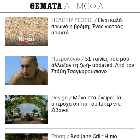
ΔΗΜΟΦΙΛΗ
ΘΕΜΑΤΑ
HEALTHY PEOPLE
Είναι καλό
πρωινό η βρόμη; Ένας γιατρός
απαντά
Ημερολόγιο
51 ταινίες που μού
άλλαξαν τη ζωή- updated. Aπό τον
Στάθη Τσαγκαρουσιάνο
Design
Μόνο στα όνειρα: Τα
υπέροχα σπίτια του Ιμπέρ ντε
Ζιβανσί
Γεύση
Red Jane Grill: Η πιο