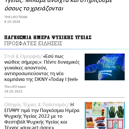
Υγείας: Μιλάμε ανοιχτά και στηρίζουμε
ΑΜΠΑ
όσους το χρειάζονται
PRINT
THE LIFO TEAM
8.10.2024
ΠΑΓΚΟΣΜΙΑ ΗΜΕΡΑ ΨΥΧΙΚΗΣ ΥΓΕΙΑΣ
ΠΡΟΣΦΑΤΕΣ ΕΙΔΗΣΕΙΣ
Στυλ & Ομορφιά
«Εσύ πως
νιώθεις σήμερα;»: Πέντε δυναμικές
γυναίκες απαντούν,
αντιπροσωπεύοντας τη νέα
καμπάνια της DKNY «Today I feel»
The LiFO team
18.10.2022
Οδηγός Τέχνες & Πολιτισμός
Η
ΕΠΑΨΥ τιμά την Παγκόσμια Ημέρα
Ψυχικής Υγείας 2022 με το
Φεστιβάλ Ψυχικής Υγείας και
Τέχνης «συν-art-ήσεις»