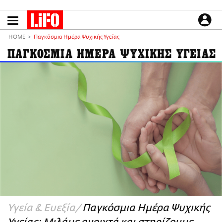
Παράκαμψη
προς
το
ΕΙΔΗΣΕΙΣ
κυρίως
HOME
Παγκόσμια Ημέρα Ψυχικής Υγείας
περιεχόμενο
CULTURE
ΠΑΓΚΟΣΜΙΑ ΗΜΕΡΑ ΨΥΧΙΚΗΣ ΥΓΕΙΑΣ
ΑΠΟΨΕΙΣ
ΤΡΟΠΟΣ ΖΩΗΣ
PODCASTS
Plus
LIFO SHOP
NEWSLETTER
ΜΙΚΡΟΠΡΑΓΜΑΤΑ
THE GOOD LIFO
LIFOLAND
Υγεία & Ευεξία
Παγκόσμια Ημέρα Ψυχικής
CITY GUIDE