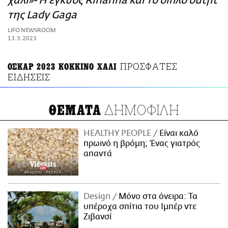
χαλί»- Η έγκυος Rihanna και το διπλό outfit
ΑΜΠΑ
της Lady Gaga
PRINT
LIFO NEWSROOM
13.3.2023
ΠΡΟΣΦΑΤΕΣ
ΟΣΚΑΡ 2023 ΚΟΚΚΙΝΟ ΧΑΛΙ
ΕΙΔΗΣΕΙΣ
ΔΗΜΟΦΙΛΗ
ΘΕΜΑΤΑ
HEALTHY PEOPLE
Είναι καλό
πρωινό η βρόμη; Ένας γιατρός
απαντά
Design
Μόνο στα όνειρα: Τα
υπέροχα σπίτια του Ιμπέρ ντε
Ζιβανσί