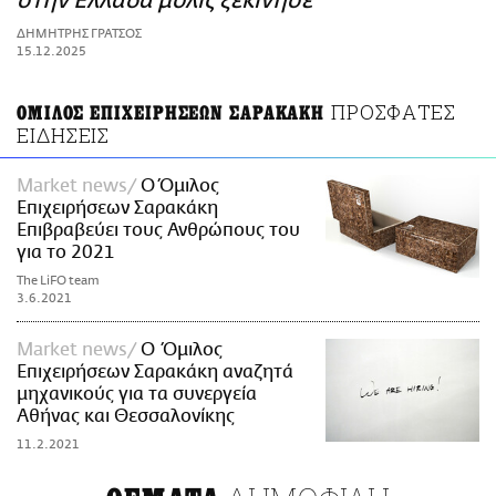
στην Ελλάδα μόλις ξεκίνησε
ΑΜΠΑ
ΔΗΜΗΤΡΗΣ ΓΡΑΤΣΟΣ
PRINT
15.12.2025
ΠΡΟΣΦΑΤΕΣ
ΟΜΙΛΟΣ ΕΠΙΧΕΙΡΗΣΕΩΝ ΣΑΡΑΚΑΚΗ
ΕΙΔΗΣΕΙΣ
Market news
O Όμιλος
Επιχειρήσεων Σαρακάκη
Επιβραβεύει τους Ανθρώπους του
για το 2021
The LiFO team
3.6.2021
Market news
Ο Όμιλος
Επιχειρήσεων Σαρακάκη αναζητά
μηχανικούς για τα συνεργεία
Αθήνας και Θεσσαλονίκης
11.2.2021