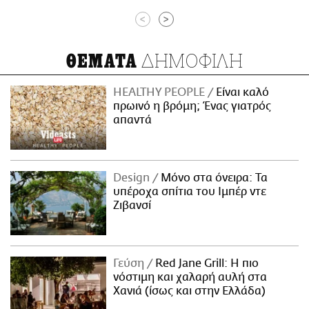
<
>
ΔΗΜΟΦΙΛΗ
ΘΕΜΑΤΑ
HEALTHY PEOPLE
Είναι καλό
πρωινό η βρόμη; Ένας γιατρός
απαντά
Design
Μόνο στα όνειρα: Τα
υπέροχα σπίτια του Ιμπέρ ντε
Ζιβανσί
Γεύση
Red Jane Grill: Η πιο
νόστιμη και χαλαρή αυλή στα
Χανιά (ίσως και στην Ελλάδα)