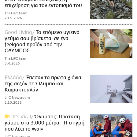
επιχείρηση για τον εντοπισμό του
The LiFO team
20.5.2026
Good Living
Το επόμενο υγιεινό
γεύμα σου βρίσκεται σε ένα
feelgood προϊόν από την
ΟΛΥΜΠΟΣ
The LiFO team
3.4.2026
Ελλάδα
Έπεσαν τα πρώτα χιόνια
της σεζόν σε Όλυμπο και
Καϊμακτσαλάν
LifO Newsroom
2.10.2025
It's Viral
Όλυμπος: Πρόταση
γάμου στα 3.000 μέτρα - H στιγμή
που λέει το «ναι»
LifO Newsroom