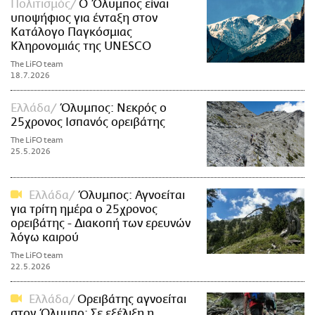
Πολιτισμός
Ο Όλυμπος είναι
υποψήφιος για ένταξη στον
Κατάλογο Παγκόσμιας
Κληρονομιάς της UNESCO
The LiFO team
18.7.2026
Ελλάδα
Όλυμπος: Νεκρός ο
25χρονος Ισπανός ορειβάτης
The LiFO team
25.5.2026
Ελλάδα
Όλυμπος: Αγνοείται
για τρίτη ημέρα ο 25χρονος
ορειβάτης - Διακοπή των ερευνών
λόγω καιρού
The LiFO team
22.5.2026
Ελλάδα
Ορειβάτης αγνοείται
στον Όλυμπο: Σε εξέλιξη η