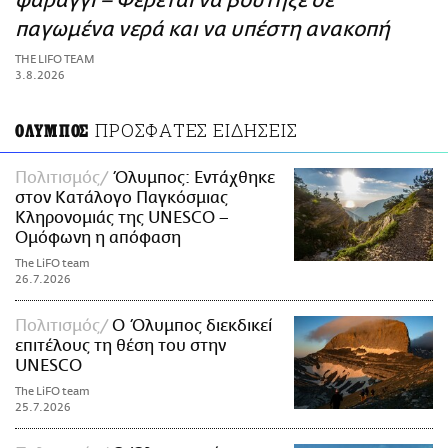
φαράγγι – Φέρεται να βούτηξε σε
ΑΜΠΑ
παγωμένα νερά και να υπέστη ανακοπή
PRINT
THE LIFO TEAM
3.8.2026
ΠΡΟΣΦΑΤΕΣ ΕΙΔΗΣΕΙΣ
ΟΛΥΜΠΟΣ
Πολιτισμός
Όλυμπος: Εντάχθηκε
στον Κατάλογο Παγκόσμιας
Κληρονομιάς της UNESCO –
Ομόφωνη η απόφαση
The LiFO team
26.7.2026
Πολιτισμός
Ο Όλυμπος διεκδικεί
επιτέλους τη θέση του στην
UNESCO
The LiFO team
25.7.2026