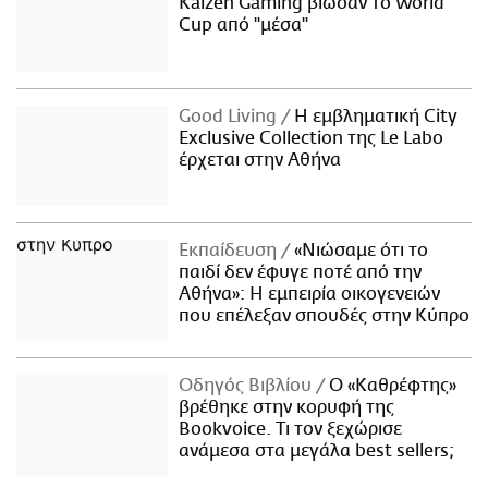
Kaizen Gaming βίωσαν το World
Cup από "μέσα"
Good Living
Η εμβληματική City
Exclusive Collection της Le Labo
έρχεται στην Αθήνα
Εκπαίδευση
«Νιώσαμε ότι το
παιδί δεν έφυγε ποτέ από την
Αθήνα»: Η εμπειρία οικογενειών
που επέλεξαν σπουδές στην Κύπρο
Οδηγός Βιβλίου
Ο «Καθρέφτης»
βρέθηκε στην κορυφή της
Bookvoice. Τι τον ξεχώρισε
ανάμεσα στα μεγάλα best sellers;