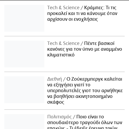
Τech & Science
Κράμπες: Τι τις
προκαλεί και τι να κάνουμε όταν
αρχίσουν οι ενοχλήσεις
Τech & Science
Πέντε βασικοί
κανόνες για τον ύπνο με αναμμένο
κλιματιστικό
Διεθνή
Ο Ζούκερμπεργκ καλείται
να εξηγήσει γιατί το
υπερπολυτελές γιοτ του αρνήθηκε
να βοηθήσει ακινητοποιημένο
σκάφος
Πολιτισμός
Ποιο είναι το
σπουδαιότερο τραγούδι όλων των
εποχών; - Τι έδειξε έρευνα τριών