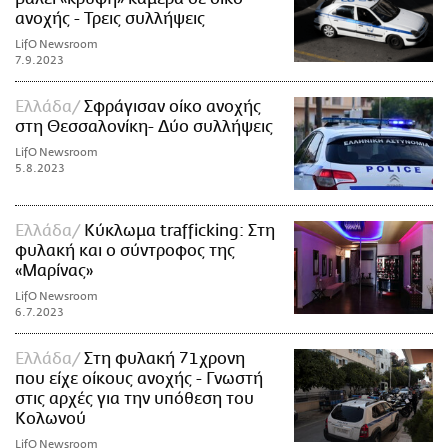
ανοχής - Τρεις συλλήψεις
LifO Newsroom
7.9.2023
Ελλάδα
Σφράγισαν οίκο ανοχής
στη Θεσσαλονίκη- Δύο συλλήψεις
LifO Newsroom
5.8.2023
Ελλάδα
Κύκλωμα trafficking: Στη
φυλακή και ο σύντροφος της
«Μαρίνας»
LifO Newsroom
6.7.2023
Ελλάδα
Στη φυλακή 71χρονη
που είχε οίκους ανοχής - Γνωστή
στις αρχές για την υπόθεση του
Κολωνού
LifO Newsroom