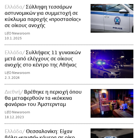
Ελλάδα
Σύλληψη τεσσάρων
αστυνομικών για συμμετοχή σε
κύκλωμα παροχής «προστασίας»
σε οίκους ανοχής
LifO Newsroom
10.1.2025
Ελλάδα
Συλλήψεις 11 γυναικών
μετά από ελέγχους σε οίκους
ανοχής στο κέντρο της Αθήνας
LifO Newsroom
2.3.2024
Διεθνή
Βρέθηκε η περιοχή όπου
θα μεταφερθούν τα «κόκκινα
φανάρια» του Άμστερνταμ
LifO Newsroom
18.12.2023
Ελλάδα
Θεσσαλονίκη: Είχαν
βάλει «κρυφή» κάμερα σε οίκο