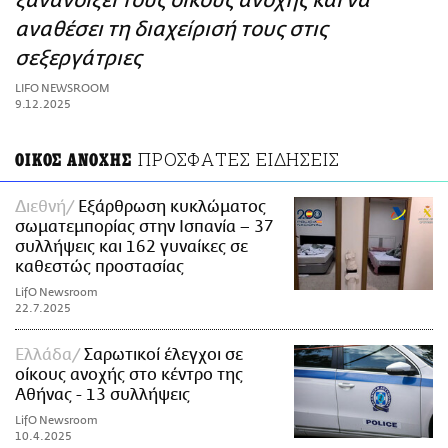
ξανανοίξει τους οίκους ανοχής και να
ΑΜΠΑ
αναθέσει τη διαχείρισή τους στις
PRINT
σεξεργάτριες
LIFO NEWSROOM
9.12.2025
ΠΡΟΣΦΑΤΕΣ ΕΙΔΗΣΕΙΣ
ΟΙΚΟΣ ΑΝΟΧΗΣ
Διεθνή
Εξάρθρωση κυκλώματος
σωματεμπορίας στην Ισπανία – 37
συλλήψεις και 162 γυναίκες σε
καθεστώς προστασίας
LifO Newsroom
22.7.2025
Ελλάδα
Σαρωτικοί έλεγχοι σε
οίκους ανοχής στο κέντρο της
Αθήνας - 13 συλλήψεις
LifO Newsroom
10.4.2025