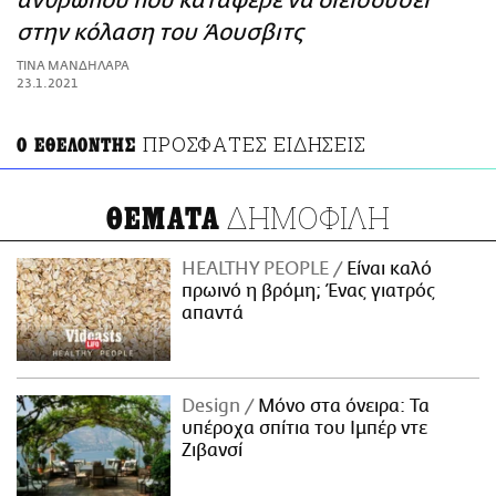
ανθρώπου που κατάφερε να διεισδύσει
ΑΜΠΑ
στην κόλαση του Άουσβιτς
PRINT
ΤΙΝΑ ΜΑΝΔΗΛΑΡΑ
23.1.2021
ΠΡΟΣΦΑΤΕΣ ΕΙΔΗΣΕΙΣ
Ο ΕΘΕΛΟΝΤΗΣ
ΔΗΜΟΦΙΛΗ
ΘΕΜΑΤΑ
HEALTHY PEOPLE
Είναι καλό
πρωινό η βρόμη; Ένας γιατρός
απαντά
Design
Μόνο στα όνειρα: Τα
υπέροχα σπίτια του Ιμπέρ ντε
Ζιβανσί