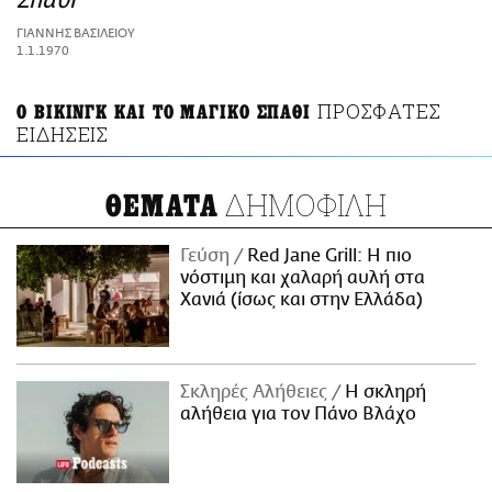
Σπαθί
ΑΜΠΑ
ΓΙΑΝΝΗΣ ΒΑΣΙΛΕΙΟΥ
PRINT
1.1.1970
ΠΡΟΣΦΑΤΕΣ
Ο ΒΙΚΙΝΓΚ ΚΑΙ ΤΟ ΜΑΓΙΚΟ ΣΠΑΘΙ
ΕΙΔΗΣΕΙΣ
ΔΗΜΟΦΙΛΗ
ΘΕΜΑΤΑ
Γεύση
Red Jane Grill: Η πιο
νόστιμη και χαλαρή αυλή στα
Χανιά (ίσως και στην Ελλάδα)
Σκληρές Αλήθειες
H σκληρή
αλήθεια για τον Πάνο Βλάχο