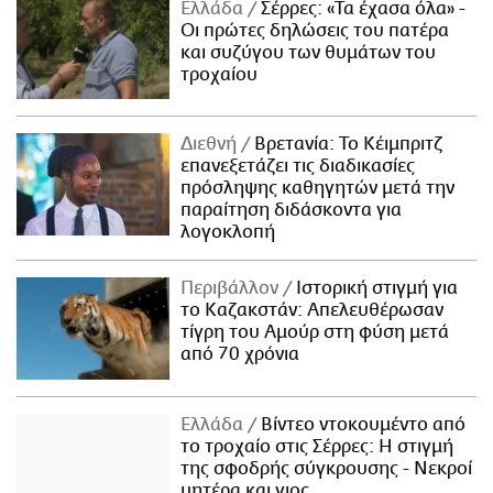
Ελλάδα
Σέρρες: «Τα έχασα όλα» -
Οι πρώτες δηλώσεις του πατέρα
και συζύγου των θυμάτων του
τροχαίου
Διεθνή
Βρετανία: Το Κέιμπριτζ
επανεξετάζει τις διαδικασίες
πρόσληψης καθηγητών μετά την
παραίτηση διδάσκοντα για
λογοκλοπή
Περιβάλλον
Ιστορική στιγμή για
το Καζακστάν: Απελευθέρωσαν
τίγρη του Αμούρ στη φύση μετά
από 70 χρόνια
Ελλάδα
Βίντεο ντοκουμέντο από
το τροχαίο στις Σέρρες: Η στιγμή
της σφοδρής σύγκρουσης - Νεκροί
μητέρα και γιος