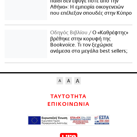
παιδί δεν έφυγε ποτέ από την
Αθήνα»: Η εμπειρία οικογενειών
που επέλεξαν σπουδές στην Κύπρο
Οδηγός Βιβλίου
Ο «Καθρέφτης»
βρέθηκε στην κορυφή της
Bookvoice. Τι τον ξεχώρισε
ανάμεσα στα μεγάλα best sellers;
ΤΑΥΤΟΤΗΤΑ
ΕΠΙΚΟΙΝΩΝΙΑ