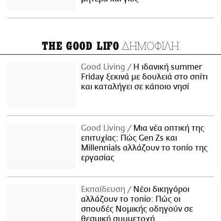
ΔΗΜΟΦΙΛΗ
THE GOOD LIFO
Good Living
Η ιδανική summer
Friday ξεκινά με δουλειά στο σπίτι
και καταλήγει σε κάποιο νησί
Good Living
Μια νέα οπτική της
επιτυχίας: Πώς Gen Zs και
Millennials αλλάζουν το τοπίο της
εργασίας
Εκπαίδευση
Νέοι δικηγόροι
αλλάζουν το τοπίο: Πώς οι
σπουδές Νομικής οδηγούν σε
θεσμική συμμετοχή