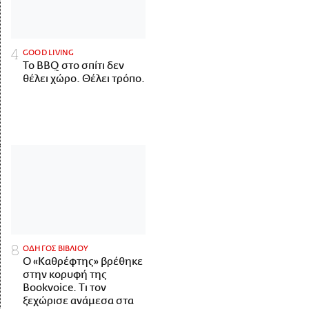
GOOD LIVING
Το BBQ στο σπίτι δεν
θέλει χώρο. Θέλει τρόπο.
ΟΔΗΓΟΣ ΒΙΒΛΙΟΥ
Ο «Καθρέφτης» βρέθηκε
στην κορυφή της
Bookvoice. Τι τον
ξεχώρισε ανάμεσα στα