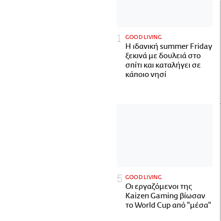
GOOD LIVING
Η ιδανική summer Friday
ξεκινά με δουλειά στο
σπίτι και καταλήγει σε
κάποιο νησί
GOOD LIVING
Οι εργαζόμενοι της
Kaizen Gaming βίωσαν
το World Cup από "μέσα"