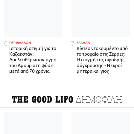
ΠΕΡΙΒΑΛΛΟΝ
ΕΛΛΑΔΑ
Ιστορική στιγμή για το
Βίντεο ντοκουμέντο από
Καζακστάν:
το τροχαίο στις Σέρρες:
Απελευθέρωσαν τίγρη
Η στιγμή της σφοδρής
του Αμούρ στη φύση
σύγκρουσης - Νεκροί
μετά από 70 χρόνια
μητέρα και γιος
ΔΗΜΟΦΙΛΗ
THE GOOD LIFO