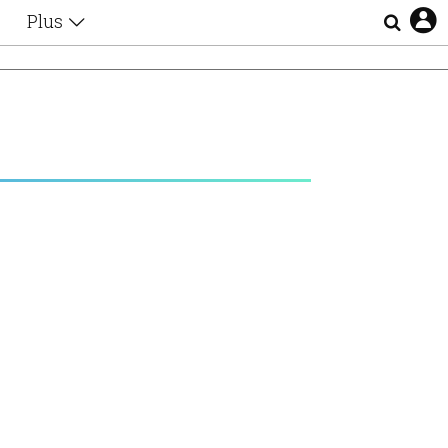
Plus
Θέματα
Συνεντεύξεις
Videos
τα
Αφιερώματα
Ζώδια
Εξομολογήσεις
Blogs
η
Οι Αθηναίοι
Απώλειες
Lgbtqi+
Επιλογές