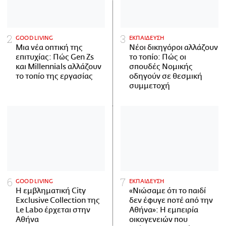
GOOD LIVING
ΕΚΠΑΙΔΕΥΣΗ
Μια νέα οπτική της
Νέοι δικηγόροι αλλάζουν
επιτυχίας: Πώς Gen Zs
το τοπίο: Πώς οι
και Millennials αλλάζουν
σπουδές Νομικής
το τοπίο της εργασίας
οδηγούν σε θεσμική
συμμετοχή
GOOD LIVING
ΕΚΠΑΙΔΕΥΣΗ
Η εμβληματική City
«Νιώσαμε ότι το παιδί
Exclusive Collection της
δεν έφυγε ποτέ από την
Le Labo έρχεται στην
Αθήνα»: Η εμπειρία
Αθήνα
οικογενειών που