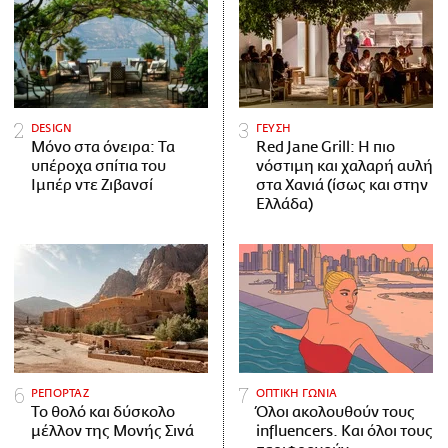
DESIGN
ΓΕΥΣΗ
Μόνο στα όνειρα: Τα
Red Jane Grill: Η πιο
υπέροχα σπίτια του
νόστιμη και χαλαρή αυλή
Ιμπέρ ντε Ζιβανσί
στα Χανιά (ίσως και στην
Ελλάδα)
ΡΕΠΟΡΤΑΖ
ΟΠΤΙΚΗ ΓΩΝΙΑ
Το θολό και δύσκολο
Όλοι ακολουθούν τους
μέλλον της Μονής Σινά
influencers. Και όλοι τους