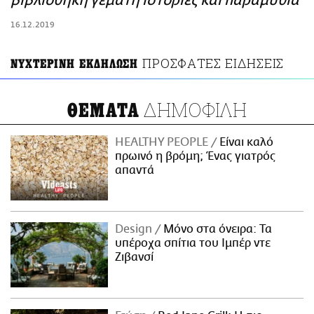
βιβλιοθήκη γεμάτη ιστορίες και παραμύθια
ΑΜΠΑ
16.12.2019
PRINT
ΠΡΟΣΦΑΤΕΣ ΕΙΔΗΣΕΙΣ
ΝΥΧΤΕΡΙΝΗ ΕΚΔΗΛΩΣΗ
ΔΗΜΟΦΙΛΗ
ΘΕΜΑΤΑ
HEALTHY PEOPLE
Είναι καλό
πρωινό η βρόμη; Ένας γιατρός
απαντά
Design
Μόνο στα όνειρα: Τα
υπέροχα σπίτια του Ιμπέρ ντε
Ζιβανσί