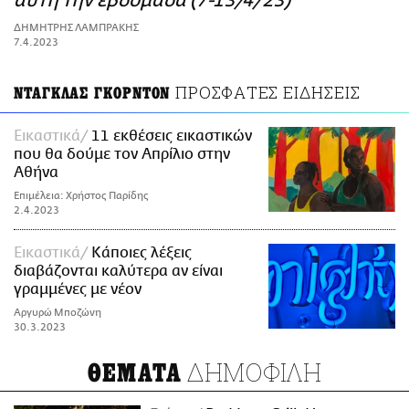
αυτή την εβδομάδα (7-13/4/23)
ΑΜΠΑ
ΔΗΜΗΤΡΗΣ ΛΑΜΠΡΑΚΗΣ
PRINT
7.4.2023
ΠΡΟΣΦΑΤΕΣ ΕΙΔΗΣΕΙΣ
ΝΤΑΓΚΛΑΣ ΓΚΟΡΝΤΟΝ
Εικαστικά
11 εκθέσεις εικαστικών
που θα δούμε τον Απρίλιο στην
Αθήνα
Επιμέλεια: Χρήστος Παρίδης
2.4.2023
Εικαστικά
Κάποιες λέξεις
διαβάζονται καλύτερα αν είναι
γραμμένες με νέον
Αργυρώ Μποζώνη
30.3.2023
ΔΗΜΟΦΙΛΗ
ΘΕΜΑΤΑ