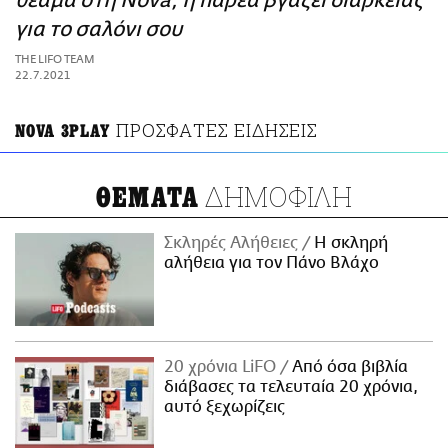
θέαμα στη Nova, η παρέα βγάζει διαρκείας
ΑΜΠΑ
για το σαλόνι σου
PRINT
THE LIFO TEAM
22.7.2021
ΠΡΟΣΦΑΤΕΣ ΕΙΔΗΣΕΙΣ
NOVA 3PLAY
ΔΗΜΟΦΙΛΗ
ΘΕΜΑΤΑ
Σκληρές Αλήθειες
H σκληρή
αλήθεια για τον Πάνο Βλάχο
20 χρόνια LiFO
Από όσα βιβλία
διάβασες τα τελευταία 20 χρόνια,
αυτό ξεχωρίζεις