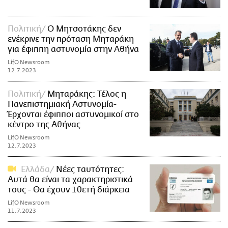
Πολιτική
Ο Μητσοτάκης δεν
ενέκρινε την πρόταση Μηταράκη
για έφιππη αστυνομία στην Αθήνα
LifO Newsroom
12.7.2023
Πολιτική
Μηταράκης: Τέλος η
Πανεπιστημιακή Αστυνομία-
Έρχονται έφιπποι αστυνομικοί στο
κέντρο της Αθήνας
LifO Newsroom
12.7.2023
Ελλάδα
Νέες ταυτότητες:
Αυτά θα είναι τα χαρακτηριστικά
τους - Θα έχουν 10ετή διάρκεια
LifO Newsroom
11.7.2023