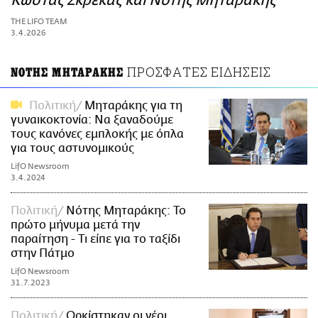
Κώστας Σκρέκας και Νότης Μηταράκης
ΑΜΠΑ
THE LIFO TEAM
PRINT
3.4.2026
ΠΡΟΣΦΑΤΕΣ ΕΙΔΗΣΕΙΣ
ΝΟΤΗΣ ΜΗΤΑΡΑΚΗΣ
Πολιτική
Μηταράκης για τη
γυναικοκτονία: Να ξαναδούμε
τους κανόνες εμπλοκής με όπλα
για τους αστυνομικούς
LifO Newsroom
3.4.2024
Πολιτική
Νότης Μηταράκης: Το
πρώτο μήνυμα μετά την
παραίτηση - Τι είπε για το ταξίδι
στην Πάτμο
LifO Newsroom
31.7.2023
Πολιτική
Ορκίστηκαν οι νέοι