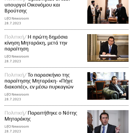
υπουργοί Οικονόμου και
Βρούτσης
LifO Newsroom
28.7.2023
Πολιτική
Η πρώτη δημόσια
κίνηση Μηταράκη, μετά την
παραίτηση
LifO Newsroom
28.7.2023
Πολιτική
Το παρασκήνιο της
παραίτησης Μηταράκη- «Πήγε
διακοπές», εν μέσω πυρκαγιών
LifO Newsroom
28.7.2023
Πολιτική
Παραιτήθηκε ο Νότης
Μηταράκης
LifO Newsroom
28.7.2023