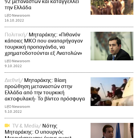
92 μεταναστών και καταγγέλλει
την Ελλάδα
LifO Newsroom
16.10.2022
Πολιτική
Μηταράκης: «Πιθανόν
κάποιες ΜΚΟ που αναπαρήγαγαν
τουρκική προπαγάνδα, να
χρηματοδοτούνται εξ Ανατολών»
LifO Newsroom
9.10.2022
Διεθνή
Μηταράκης: Βίαιη
προώθηση μεταναστών στην
Ελλάδα από την τουρκική
ακτοφυλακή- Το βίντεο πρόσφυγα
LifO Newsroom
5.10.2022
TV & Media
Νότης
Μηταράκης: Ο υπουργός