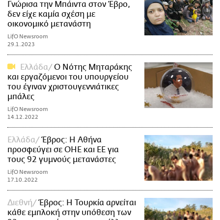
Γνώρισα την Μπάιντα στον Έβρο,
δεν είχε καμία σχέση με
οικονομικό μετανάστη
LifO Newsroom
29.1.2023
Ελλάδα
Ο Νότης Μηταράκης
και εργαζόμενοι του υπουργείου
του έγιναν χριστουγεννιάτικες
μπάλες
LifO Newsroom
14.12.2022
Ελλάδα
Έβρος: Η Αθήνα
προσφεύγει σε ΟΗΕ και ΕΕ για
τους 92 γυμνούς μετανάστες
LifO Newsroom
17.10.2022
Διεθνή
Έβρος: Η Τουρκία αρνείται
κάθε εμπλοκή στην υπόθεση των