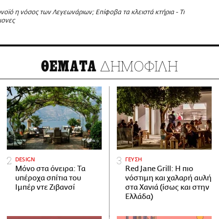
οϊό η νόσος των Λεγεωνάριων; Επίφοβα τα κλειστά κτήρια - Τι
μονες
ΔΗΜΟΦΙΛΗ
ΘΕΜΑΤΑ
DESIGN
ΓΕΥΣΗ
Μόνο στα όνειρα: Τα
Red Jane Grill: Η πιο
υπέροχα σπίτια του
νόστιμη και χαλαρή αυλή
Ιμπέρ ντε Ζιβανσί
στα Χανιά (ίσως και στην
Ελλάδα)