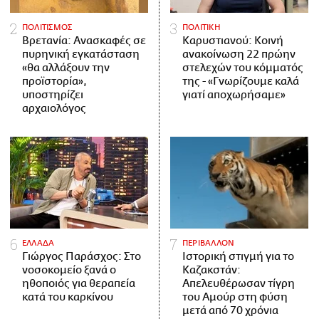
ΠΟΛΙΤΙΣΜΟΣ
ΠΟΛΙΤΙΚΗ
Βρετανία: Ανασκαφές σε
Καρυστιανού: Κοινή
πυρηνική εγκατάσταση
ανακοίνωση 22 πρώην
«θα αλλάξουν την
στελεχών του κόμματός
προϊστορία»,
της - «Γνωρίζουμε καλά
υποστηρίζει
γιατί αποχωρήσαμε»
αρχαιολόγος
ΕΛΛΑΔΑ
ΠΕΡΙΒΑΛΛΟΝ
Γιώργος Παράσχος: Στο
Ιστορική στιγμή για το
νοσοκομείο ξανά ο
Καζακστάν:
ηθοποιός για θεραπεία
Απελευθέρωσαν τίγρη
κατά του καρκίνου
του Αμούρ στη φύση
μετά από 70 χρόνια