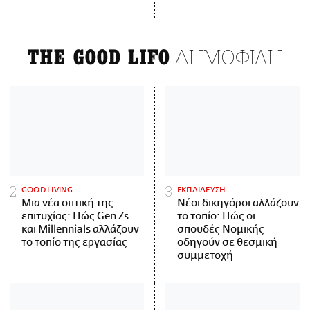
ΔΗΜΟΦΙΛΗ
THE GOOD LIFO
GOOD LIVING
ΕΚΠΑΙΔΕΥΣΗ
Μια νέα οπτική της
Νέοι δικηγόροι αλλάζουν
επιτυχίας: Πώς Gen Zs
το τοπίο: Πώς οι
και Millennials αλλάζουν
σπουδές Νομικής
το τοπίο της εργασίας
οδηγούν σε θεσμική
συμμετοχή