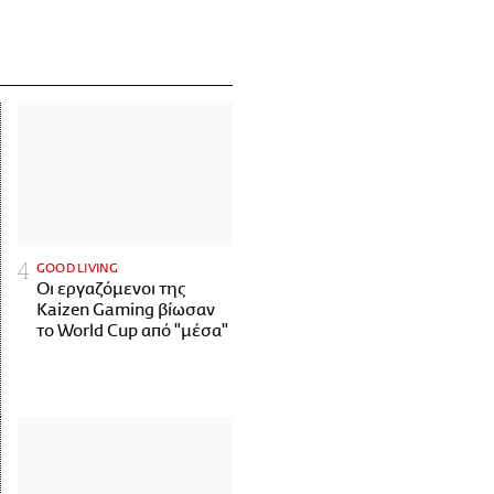
GOOD LIVING
Οι εργαζόμενοι της
Kaizen Gaming βίωσαν
το World Cup από "μέσα"