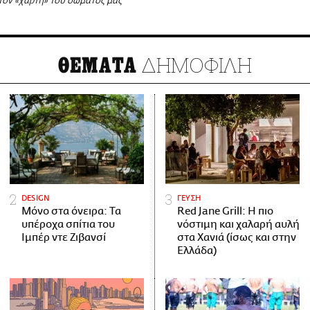
τον «χάρτη» του σώματός μας
ΔΗΜΟΦΙΛΗ
ΘΕΜΑΤΑ
DESIGN
ΓΕΥΣΗ
Μόνο στα όνειρα: Τα
Red Jane Grill: Η πιο
υπέροχα σπίτια του
νόστιμη και χαλαρή αυλή
Ιμπέρ ντε Ζιβανσί
στα Χανιά (ίσως και στην
Ελλάδα)