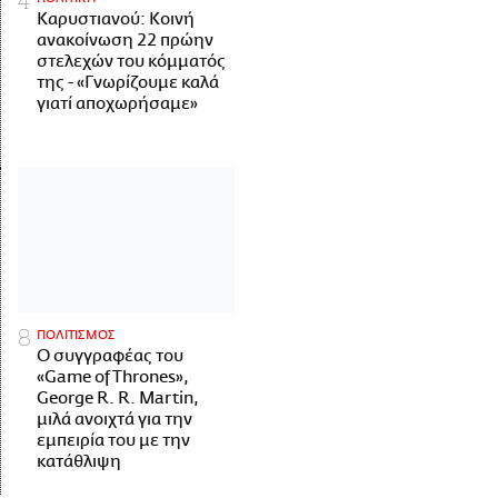
Καρυστιανού: Κοινή
ανακοίνωση 22 πρώην
στελεχών του κόμματός
της - «Γνωρίζουμε καλά
γιατί αποχωρήσαμε»
ΠΟΛΙΤΙΣΜΟΣ
Ο συγγραφέας του
«Game of Thrones»,
George R. R. Martin,
μιλά ανοιχτά για την
εμπειρία του με την
κατάθλιψη