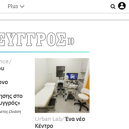
Plus
Θέματα
Συνεντεύξεις
Videos
ΣΥΓΓΡΟΣ»
τα
Αφιερώματα
Ζώδια
Εξομολογήσεις
Blogs
η
ence
Οι Αθηναίοι
ου
Απώλειες
Lgbtqi+
ονο
Επιλογές
ησης στο
υγγρός»
ματος Ωνάση
Urban Lab
Ένα νέο
Κέντρο