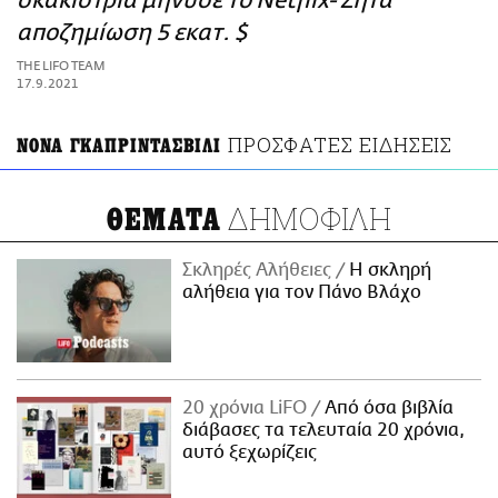
σκακίστρια μήνυσε το Netflix- Ζητά
ΑΜΠΑ
αποζημίωση 5 εκατ. $
PRINT
THE LIFO TEAM
17.9.2021
ΠΡΟΣΦΑΤΕΣ ΕΙΔΗΣΕΙΣ
ΝΟΝΑ ΓΚΑΠΡΙΝΤΑΣΒΙΛΙ
ΔΗΜΟΦΙΛΗ
ΘΕΜΑΤΑ
Σκληρές Αλήθειες
H σκληρή
αλήθεια για τον Πάνο Βλάχο
20 χρόνια LiFO
Από όσα βιβλία
διάβασες τα τελευταία 20 χρόνια,
αυτό ξεχωρίζεις