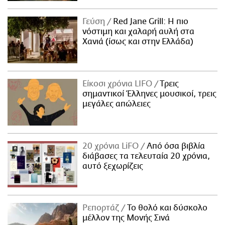
Γεύση
Red Jane Grill: Η πιο
νόστιμη και χαλαρή αυλή στα
Χανιά (ίσως και στην Ελλάδα)
Είκοσι χρόνια LIFO
Tρεις
σημαντικοί Έλληνες μουσικοί, τρεις
μεγάλες απώλειες
20 χρόνια LiFO
Από όσα βιβλία
διάβασες τα τελευταία 20 χρόνια,
αυτό ξεχωρίζεις
Ρεπορτάζ
Το θολό και δύσκολο
μέλλον της Μονής Σινά