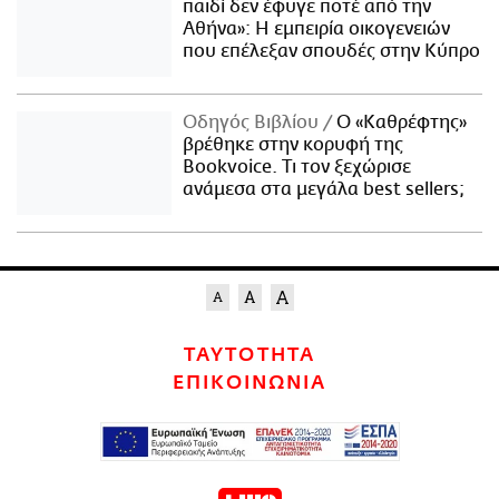
παιδί δεν έφυγε ποτέ από την
Αθήνα»: Η εμπειρία οικογενειών
που επέλεξαν σπουδές στην Κύπρο
Οδηγός Βιβλίου
Ο «Καθρέφτης»
βρέθηκε στην κορυφή της
Bookvoice. Τι τον ξεχώρισε
ανάμεσα στα μεγάλα best sellers;
ΤΑΥΤΟΤΗΤΑ
ΕΠΙΚΟΙΝΩΝΙΑ