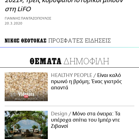
2021»; Τρεις κορυφαίοι ιστορικοί μιλούν
ΑΜΠΑ
στη LiFO
PRINT
ΓΙΑΝΝΗΣ ΠΑΝΤΑΖΟΠΟΥΛΟΣ
20.3.2020
ΠΡΟΣΦΑΤΕΣ ΕΙΔΗΣΕΙΣ
ΝΙΚΟΣ ΘΕΟΤΟΚΑΣ
ΔΗΜΟΦΙΛΗ
ΘΕΜΑΤΑ
HEALTHY PEOPLE
Είναι καλό
πρωινό η βρόμη; Ένας γιατρός
απαντά
Design
Μόνο στα όνειρα: Τα
υπέροχα σπίτια του Ιμπέρ ντε
Ζιβανσί