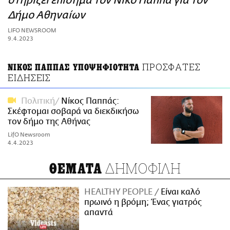
στηρίζει επίσημα τον Νίκο Παππά για τον
ΑΜΠΑ
Δήμο Αθηναίων
PRINT
LIFO NEWSROOM
9.4.2023
ΠΡΟΣΦΑΤΕΣ
ΝΙΚΟΣ ΠΑΠΠΑΣ ΥΠΟΨΗΦΙΟΤΗΤΑ
ΕΙΔΗΣΕΙΣ
Πολιτική
Νίκος Παππάς:
Σκέφτομαι σοβαρά να διεκδικήσω
τον δήμο της Αθήνας
LifO Newsroom
4.4.2023
ΔΗΜΟΦΙΛΗ
ΘΕΜΑΤΑ
HEALTHY PEOPLE
Είναι καλό
πρωινό η βρόμη; Ένας γιατρός
απαντά