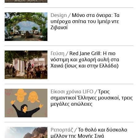
Design
Μόνο στα όνειρα: Τα
υπέροχα σπίτια του Ιμπέρ ντε
Ζιβανσί
Γεύση
Red Jane Grill: Η πιο
νόστιμη και χαλαρή αυλή στα
Χανιά (ίσως και στην Ελλάδα)
Είκοσι χρόνια LIFO
Tρεις
σημαντικοί Έλληνες μουσικοί, τρεις
μεγάλες απώλειες
Ρεπορτάζ
Το θολό και δύσκολο
μέλλον της Μονής Σινά