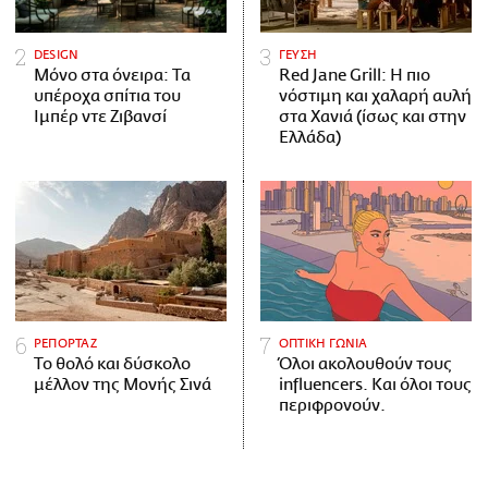
DESIGN
ΓΕΥΣΗ
Μόνο στα όνειρα: Τα
Red Jane Grill: Η πιο
υπέροχα σπίτια του
νόστιμη και χαλαρή αυλή
Ιμπέρ ντε Ζιβανσί
στα Χανιά (ίσως και στην
Ελλάδα)
ΡΕΠΟΡΤΑΖ
ΟΠΤΙΚΗ ΓΩΝΙΑ
Το θολό και δύσκολο
Όλοι ακολουθούν τους
μέλλον της Μονής Σινά
influencers. Και όλοι τους
περιφρονούν.