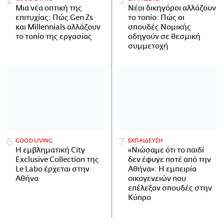
Μια νέα οπτική της
Νέοι δικηγόροι αλλάζουν
επιτυχίας: Πώς Gen Zs
το τοπίο: Πώς οι
και Millennials αλλάζουν
σπουδές Νομικής
το τοπίο της εργασίας
οδηγούν σε θεσμική
συμμετοχή
GOOD LIVING
ΕΚΠΑΙΔΕΥΣΗ
Η εμβληματική City
«Νιώσαμε ότι το παιδί
Exclusive Collection της
δεν έφυγε ποτέ από την
Le Labo έρχεται στην
Αθήνα»: Η εμπειρία
Αθήνα
οικογενειών που
επέλεξαν σπουδές στην
Κύπρο