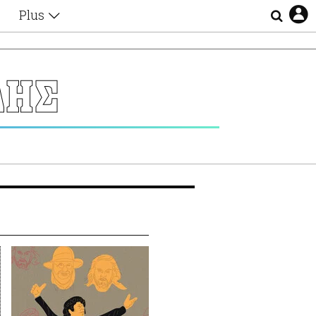
Plus
Θέματα
Συνεντεύξεις
Videos
ΔΗΣ
τα
Αφιερώματα
Ζώδια
Εξομολογήσεις
Blogs
η
Οι Αθηναίοι
Απώλειες
Lgbtqi+
Επιλογές