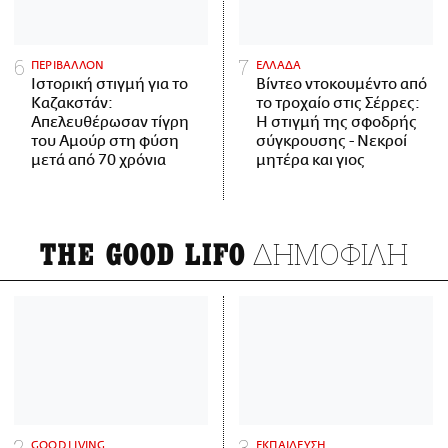
ΠΕΡΙΒΑΛΛΟΝ
ΕΛΛΑΔΑ
Ιστορική στιγμή για το
Βίντεο ντοκουμέντο από
Καζακστάν:
το τροχαίο στις Σέρρες:
Απελευθέρωσαν τίγρη
Η στιγμή της σφοδρής
του Αμούρ στη φύση
σύγκρουσης - Νεκροί
μετά από 70 χρόνια
μητέρα και γιος
ΔΗΜΟΦΙΛΗ
THE GOOD LIFO
GOOD LIVING
ΕΚΠΑΙΔΕΥΣΗ