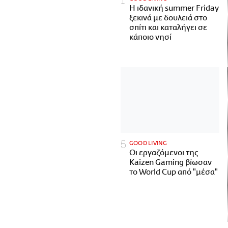
Η ιδανική summer Friday
ξεκινά με δουλειά στο
σπίτι και καταλήγει σε
κάποιο νησί
GOOD LIVING
Οι εργαζόμενοι της
Kaizen Gaming βίωσαν
το World Cup από "μέσα"