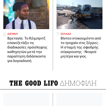
ΔΙΕΘΝΗ
ΕΛΛΑΔΑ
Βρετανία: Το Κέιμπριτζ
Βίντεο ντοκουμέντο από
επανεξετάζει τις
το τροχαίο στις Σέρρες:
διαδικασίες πρόσληψης
Η στιγμή της σφοδρής
καθηγητών μετά την
σύγκρουσης - Νεκροί
παραίτηση διδάσκοντα
μητέρα και γιος
για λογοκλοπή
ΔΗΜΟΦΙΛΗ
THE GOOD LIFO