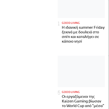
GOOD LIVING
Η ιδανική summer Friday
ξεκινά με δουλειά στο
σπίτι και καταλήγει σε
κάποιο νησί
GOOD LIVING
Οι εργαζόμενοι της
Kaizen Gaming βίωσαν
το World Cup από "μέσα"