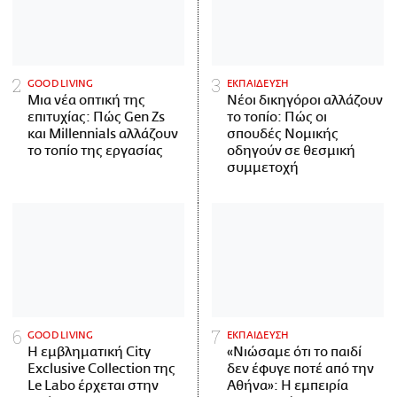
GOOD LIVING
ΕΚΠΑΙΔΕΥΣΗ
Μια νέα οπτική της
Νέοι δικηγόροι αλλάζουν
επιτυχίας: Πώς Gen Zs
το τοπίο: Πώς οι
και Millennials αλλάζουν
σπουδές Νομικής
το τοπίο της εργασίας
οδηγούν σε θεσμική
συμμετοχή
GOOD LIVING
ΕΚΠΑΙΔΕΥΣΗ
Η εμβληματική City
«Νιώσαμε ότι το παιδί
Exclusive Collection της
δεν έφυγε ποτέ από την
Le Labo έρχεται στην
Αθήνα»: Η εμπειρία