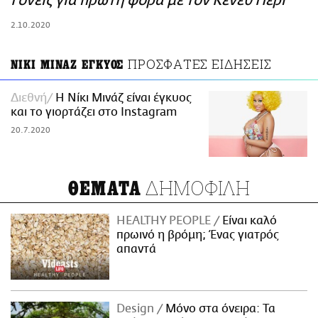
Γονείς για πρώτη φορά με τον Κένεθ Πέρι
ΑΜΠΑ
2.10.2020
PRINT
ΠΡΟΣΦΑΤΕΣ ΕΙΔΗΣΕΙΣ
ΝΙΚΙ ΜΙΝΑΖ ΕΓΚΥΟΣ
Διεθνή
Η Νίκι Μινάζ είναι έγκυος
και το γιορτάζει στο Instagram
20.7.2020
ΔΗΜΟΦΙΛΗ
ΘΕΜΑΤΑ
HEALTHY PEOPLE
Είναι καλό
πρωινό η βρόμη; Ένας γιατρός
απαντά
Design
Μόνο στα όνειρα: Τα