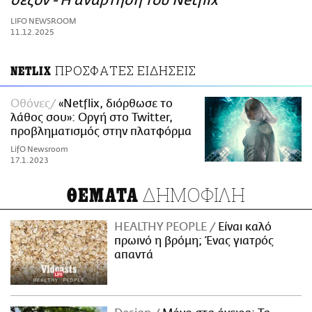
σεζόν - Η ανάρτηση του Netflix
ΑΜΠΑ
LIFO NEWSROOM
PRINT
11.12.2025
ΠΡΟΣΦΑΤΕΣ ΕΙΔΗΣΕΙΣ
NETLIX
Οθόνες
«Netflix, διόρθωσε το
λάθος σου»: Οργή στο Twitter,
προβληματισμός στην πλατφόρμα
LifO Newsroom
17.1.2023
ΔΗΜΟΦΙΛΗ
ΘΕΜΑΤΑ
HEALTHY PEOPLE
Είναι καλό
πρωινό η βρόμη; Ένας γιατρός
απαντά