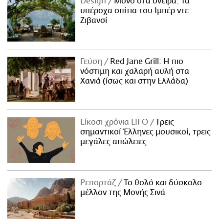
Design
Μόνο στα όνειρα: Τα
υπέροχα σπίτια του Ιμπέρ ντε
Ζιβανσί
Γεύση
Red Jane Grill: Η πιο
νόστιμη και χαλαρή αυλή στα
Χανιά (ίσως και στην Ελλάδα)
Είκοσι χρόνια LIFO
Tρεις
σημαντικοί Έλληνες μουσικοί, τρεις
μεγάλες απώλειες
Ρεπορτάζ
Το θολό και δύσκολο
μέλλον της Μονής Σινά