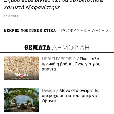
Δημοσίευσε βίντεο πως θα αυτοκτονήσει
ΑΜΠΑ
και μετά εξαφανίστηκε
PRINT
25.6.2019
ΠΡΟΣΦΑΤΕΣ ΕΙΔΗΣΕΙΣ
ΝΕΚΡΟΣ YOUTUBER ETIKA
ΔΗΜΟΦΙΛΗ
ΘΕΜΑΤΑ
HEALTHY PEOPLE
Είναι καλό
πρωινό η βρόμη; Ένας γιατρός
απαντά
Design
Μόνο στα όνειρα: Τα
υπέροχα σπίτια του Ιμπέρ ντε
Ζιβανσί