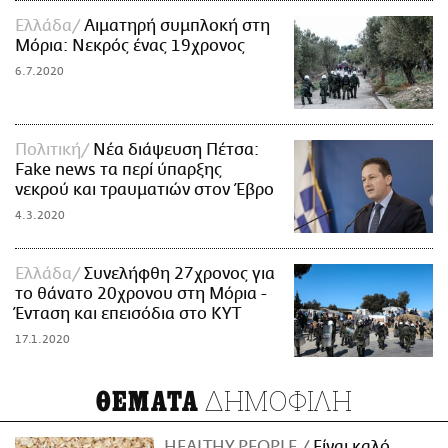
Ελλάδα
Αιματηρή συμπλοκή στη
Μόρια: Νεκρός ένας 19χρονος
6.7.2020
Πολιτική
Νέα διάψευση Πέτσα:
Fake news τα περί ύπαρξης
νεκρού και τραυματιών στον Έβρο
4.3.2020
Ελλάδα
Συνελήφθη 27χρονος για
το θάνατο 20χρονου στη Μόρια -
Ένταση και επεισόδια στο KYT
17.1.2020
ΔΗΜΟΦΙΛΗ
ΘΕΜΑΤΑ
HEALTHY PEOPLE
Είναι καλό