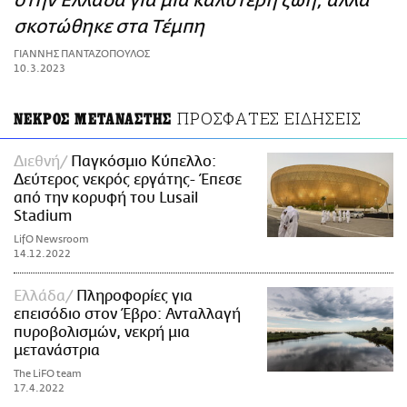
στην Ελλάδα για μια καλύτερη ζωή, αλλά
ΑΜΠΑ
σκοτώθηκε στα Τέμπη
PRINT
ΓΙΑΝΝΗΣ ΠΑΝΤΑΖΟΠΟΥΛΟΣ
10.3.2023
ΠΡΟΣΦΑΤΕΣ ΕΙΔΗΣΕΙΣ
ΝΕΚΡΟΣ ΜΕΤΑΝΑΣΤΗΣ
Διεθνή
Παγκόσμιο Κύπελλο:
Δεύτερος νεκρός εργάτης- Έπεσε
από την κορυφή του Lusail
Stadium
LifO Newsroom
14.12.2022
Ελλάδα
Πληροφορίες για
επεισόδιο στον Έβρο: Ανταλλαγή
πυροβολισμών, νεκρή μια
μετανάστρια
The LiFO team
17.4.2022