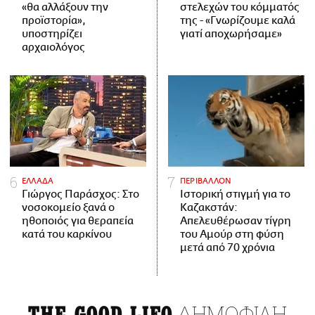
«θα αλλάξουν την
στελεχών του κόμματός
προϊστορία»,
της - «Γνωρίζουμε καλά
υποστηρίζει
γιατί αποχωρήσαμε»
αρχαιολόγος
ΕΛΛΑΔΑ
ΠΕΡΙΒΑΛΛΟΝ
Γιώργος Παράσχος: Στο
Ιστορική στιγμή για το
νοσοκομείο ξανά ο
Καζακστάν:
ηθοποιός για θεραπεία
Απελευθέρωσαν τίγρη
κατά του καρκίνου
του Αμούρ στη φύση
μετά από 70 χρόνια
ΔΗΜΟΦΙΛΗ
THE GOOD LIFO