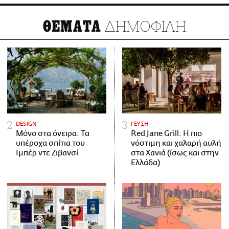
ΔΗΜΟΦΙΛΗ
ΘΕΜΑΤΑ
DESIGN
ΓΕΥΣΗ
Μόνο στα όνειρα: Τα
Red Jane Grill: Η πιο
υπέροχα σπίτια του
νόστιμη και χαλαρή αυλή
Ιμπέρ ντε Ζιβανσί
στα Χανιά (ίσως και στην
Ελλάδα)