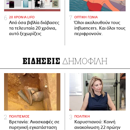
20 ΧΡΟΝΙΑ LIFO
ΟΠΤΙΚΗ ΓΩΝΙΑ
Από όσα βιβλία διάβασες
Όλοι ακολουθούν τους
τα τελευταία 20 χρόνια,
influencers. Και όλοι τους
αυτό ξεχωρίζεις
περιφρονούν.
ΔΗΜΟΦΙΛΗ
ΕΙΔΗΣΕΙΣ
ΠΟΛΙΤΙΣΜΟΣ
ΠΟΛΙΤΙΚΗ
Βρετανία: Ανασκαφές σε
Καρυστιανού: Κοινή
πυρηνική εγκατάσταση
ανακοίνωση 22 πρώην