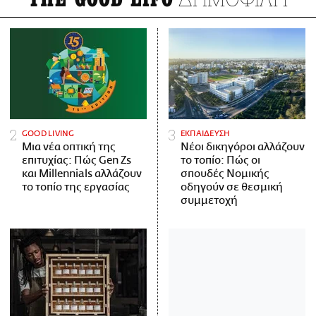
GOOD LIVING
ΕΚΠΑΙΔΕΥΣΗ
Μια νέα οπτική της
Νέοι δικηγόροι αλλάζουν
επιτυχίας: Πώς Gen Zs
το τοπίο: Πώς οι
και Millennials αλλάζουν
σπουδές Νομικής
το τοπίο της εργασίας
οδηγούν σε θεσμική
συμμετοχή