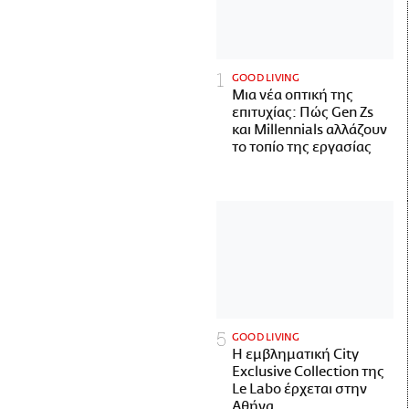
GOOD LIVING
Μια νέα οπτική της
επιτυχίας: Πώς Gen Zs
και Millennials αλλάζουν
το τοπίο της εργασίας
GOOD LIVING
Η εμβληματική City
Exclusive Collection της
Le Labo έρχεται στην
Αθήνα