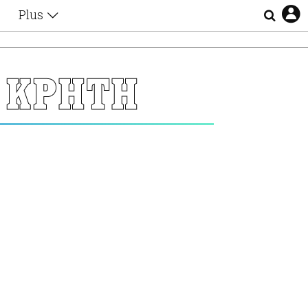
Plus
Θέματα
Συνεντεύξεις
Videos
 ΚΡΗΤΗ
τα
Αφιερώματα
Ζώδια
Εξομολογήσεις
Blogs
η
Οι Αθηναίοι
Απώλειες
Lgbtqi+
Επιλογές