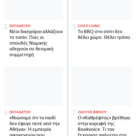
ΕΚΠΑΙΔΕΥΣΗ
GOOD LIVING
Νέοι δικηγόροι αλλάζουν
Το BBQ στο σπίτι δεν
το τοπίο: Πώς οι
θέλει χώρο. Θέλει τρόπο.
σπουδές Νομικής
οδηγούν σε θεσμική
συμμετοχή
ΕΚΠΑΙΔΕΥΣΗ
ΟΔΗΓΟΣ ΒΙΒΛΙΟΥ
«Νιώσαμε ότι το παιδί
Ο «Καθρέφτης» βρέθηκε
δεν έφυγε ποτέ από την
στην κορυφή της
Αθήνα»: Η εμπειρία
Bookvoice. Τι τον
οικογενειών που
ξεχώρισε ανάμεσα στα