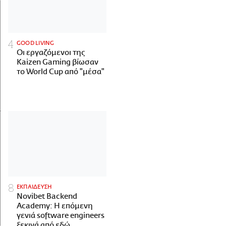
GOOD LIVING
Οι εργαζόμενοι της
Kaizen Gaming βίωσαν
το World Cup από "μέσα"
ΕΚΠΑΙΔΕΥΣΗ
Novibet Backend
Academy: Η επόμενη
γενιά software engineers
ξεκινά από εδώ