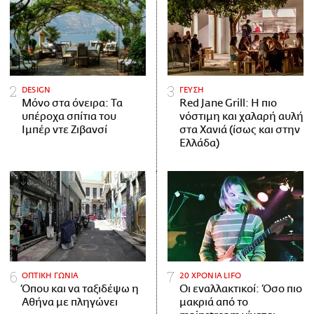
DESIGN
ΓΕΥΣΗ
Μόνο στα όνειρα: Τα
Red Jane Grill: Η πιο
υπέροχα σπίτια του
νόστιμη και χαλαρή αυλή
Ιμπέρ ντε Ζιβανσί
στα Χανιά (ίσως και στην
Ελλάδα)
ΟΠΤΙΚΗ ΓΩΝΙΑ
20 ΧΡΟΝΙΑ LIFO
Όπου και να ταξιδέψω η
Οι εναλλακτικοί: Όσο πιο
Αθήνα με πληγώνει
μακριά από το