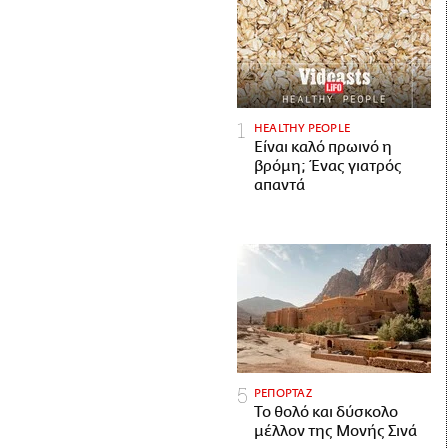
HEALTHY PEOPLE
Είναι καλό πρωινό η
βρόμη; Ένας γιατρός
απαντά
ΡΕΠΟΡΤΑΖ
Το θολό και δύσκολο
μέλλον της Μονής Σινά