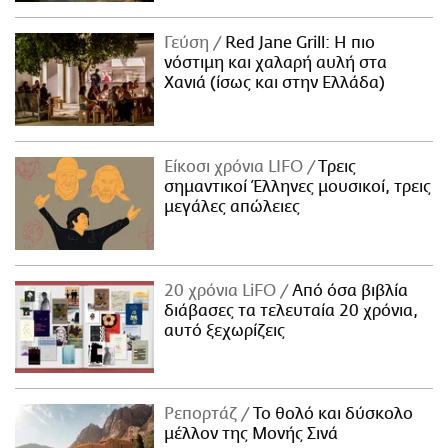
Γεύση
Red Jane Grill: Η πιο
νόστιμη και χαλαρή αυλή στα
Χανιά (ίσως και στην Ελλάδα)
Είκοσι χρόνια LIFO
Tρεις
σημαντικοί Έλληνες μουσικοί, τρεις
μεγάλες απώλειες
20 χρόνια LiFO
Από όσα βιβλία
διάβασες τα τελευταία 20 χρόνια,
αυτό ξεχωρίζεις
Ρεπορτάζ
Το θολό και δύσκολο
μέλλον της Μονής Σινά