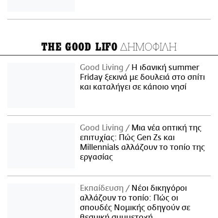
ΔΗΜΟΦΙΛΗ
THE GOOD LIFO
Good Living
Η ιδανική summer
Friday ξεκινά με δουλειά στο σπίτι
και καταλήγει σε κάποιο νησί
Good Living
Μια νέα οπτική της
επιτυχίας: Πώς Gen Zs και
Millennials αλλάζουν το τοπίο της
εργασίας
Εκπαίδευση
Νέοι δικηγόροι
αλλάζουν το τοπίο: Πώς οι
σπουδές Νομικής οδηγούν σε
θεσμική συμμετοχή