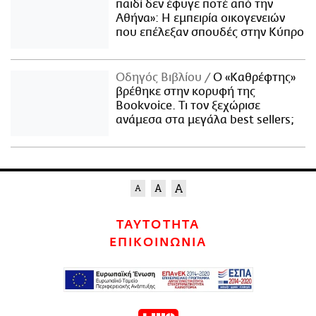
παιδί δεν έφυγε ποτέ από την
Αθήνα»: Η εμπειρία οικογενειών
που επέλεξαν σπουδές στην Κύπρο
Οδηγός Βιβλίου
Ο «Καθρέφτης»
βρέθηκε στην κορυφή της
Bookvoice. Τι τον ξεχώρισε
ανάμεσα στα μεγάλα best sellers;
ΤΑΥΤΟΤΗΤΑ
ΕΠΙΚΟΙΝΩΝΙΑ