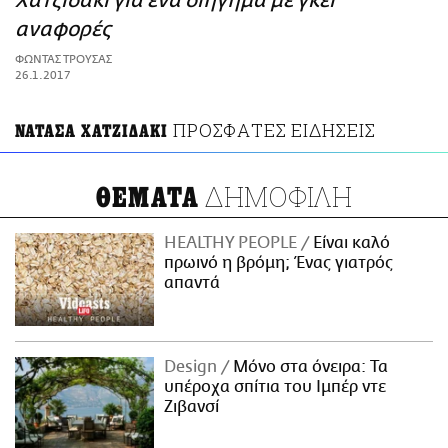
Χατζιδάκι για ένα διήγημα με γκέι
ΑΜΠΑ
αναφορές
PRINT
ΦΩΝΤΑΣ ΤΡΟΥΣΑΣ
26.1.2017
ΠΡΟΣΦΑΤΕΣ ΕΙΔΗΣΕΙΣ
ΝΑΤΑΣΑ ΧΑΤΖΙΔΑΚΙ
ΔΗΜΟΦΙΛΗ
ΘΕΜΑΤΑ
HEALTHY PEOPLE
Είναι καλό
πρωινό η βρόμη; Ένας γιατρός
απαντά
Design
Μόνο στα όνειρα: Τα
υπέροχα σπίτια του Ιμπέρ ντε
Ζιβανσί