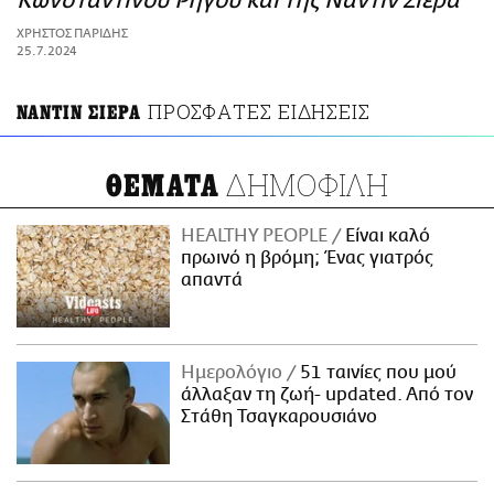
Κωνσταντίνου Ρήγου και της Ναντίν Σιέρα
ΑΜΠΑ
ΧΡΗΣΤΟΣ ΠΑΡΙΔΗΣ
PRINT
25.7.2024
ΠΡΟΣΦΑΤΕΣ ΕΙΔΗΣΕΙΣ
ΝΑΝΤΙΝ ΣΙΕΡΑ
ΔΗΜΟΦΙΛΗ
ΘΕΜΑΤΑ
HEALTHY PEOPLE
Είναι καλό
πρωινό η βρόμη; Ένας γιατρός
απαντά
Ημερολόγιο
51 ταινίες που μού
άλλαξαν τη ζωή- updated. Aπό τον
Στάθη Τσαγκαρουσιάνο