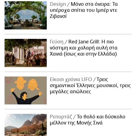
Design
Μόνο στα όνειρα: Τα
υπέροχα σπίτια του Ιμπέρ ντε
Ζιβανσί
Γεύση
Red Jane Grill: Η πιο
νόστιμη και χαλαρή αυλή στα
Χανιά (ίσως και στην Ελλάδα)
Είκοσι χρόνια LIFO
Tρεις
σημαντικοί Έλληνες μουσικοί, τρεις
μεγάλες απώλειες
Ρεπορτάζ
Το θολό και δύσκολο
μέλλον της Μονής Σινά