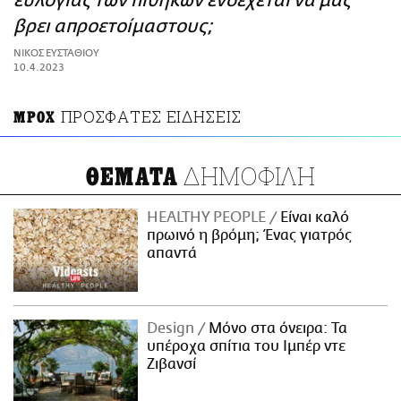
ευλογιάς των πιθήκων ενδέχεται να μας
ΑΜΠΑ
βρει απροετοίμαστους;
PRINT
ΝΙΚΟΣ ΕΥΣΤΑΘΙΟΥ
10.4.2023
ΠΡΟΣΦΑΤΕΣ ΕΙΔΗΣΕΙΣ
ΜPOX
ΔΗΜΟΦΙΛΗ
ΘΕΜΑΤΑ
HEALTHY PEOPLE
Είναι καλό
πρωινό η βρόμη; Ένας γιατρός
απαντά
Design
Μόνο στα όνειρα: Τα
υπέροχα σπίτια του Ιμπέρ ντε
Ζιβανσί