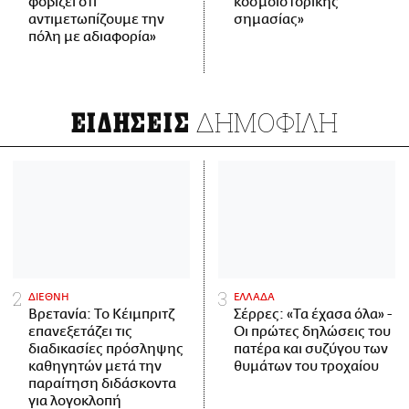
φοβίζει ότι
κοσμοϊστορικής
αντιμετωπίζουμε την
σημασίας»
πόλη με αδιαφορία»
ΔΗΜΟΦΙΛΗ
ΕΙΔΗΣΕΙΣ
ΔΙΕΘΝΗ
ΕΛΛΑΔΑ
Βρετανία: Το Κέιμπριτζ
Σέρρες: «Τα έχασα όλα» -
επανεξετάζει τις
Οι πρώτες δηλώσεις του
διαδικασίες πρόσληψης
πατέρα και συζύγου των
καθηγητών μετά την
θυμάτων του τροχαίου
παραίτηση διδάσκοντα
για λογοκλοπή