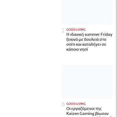
GOOD LIVING
Η ιδανική summer Friday
ξεκινά με δουλειά στο
σπίτι και καταλήγει σε
κάποιο νησί
GOOD LIVING
Οι εργαζόμενοι της
Kaizen Gaming βίωσαν