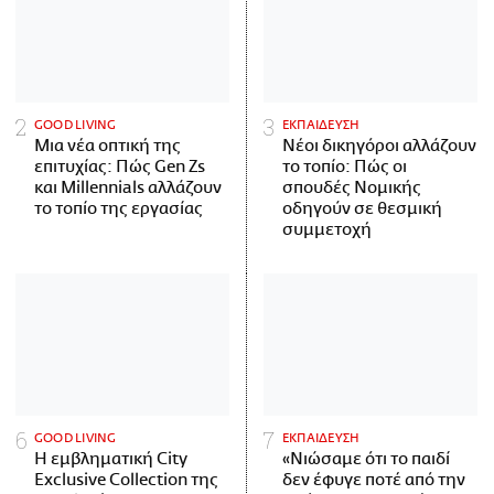
GOOD LIVING
ΕΚΠΑΙΔΕΥΣΗ
Μια νέα οπτική της
Νέοι δικηγόροι αλλάζουν
επιτυχίας: Πώς Gen Zs
το τοπίο: Πώς οι
και Millennials αλλάζουν
σπουδές Νομικής
το τοπίο της εργασίας
οδηγούν σε θεσμική
συμμετοχή
GOOD LIVING
ΕΚΠΑΙΔΕΥΣΗ
Η εμβληματική City
«Νιώσαμε ότι το παιδί
Exclusive Collection της
δεν έφυγε ποτέ από την