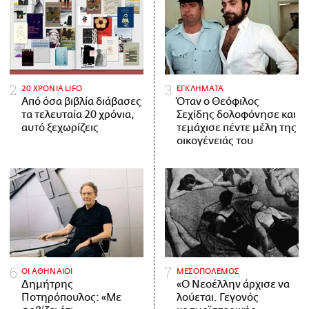
20 ΧΡΟΝΙΑ LIFO
ΕΓΚΛΗΜΑΤΑ
Από όσα βιβλία διάβασες
Όταν ο Θεόφιλος
τα τελευταία 20 χρόνια,
Σεχίδης δολοφόνησε και
αυτό ξεχωρίζεις
τεμάχισε πέντε μέλη της
οικογένειάς του
ΟΙ ΑΘΗΝΑΙΟΙ
ΜΕΣΟΠΟΛΕΜΟΣ
Δημήτρης
«Ο Νεοέλλην άρχισε να
Ποτηρόπουλος: «Με
λούεται. Γεγονός