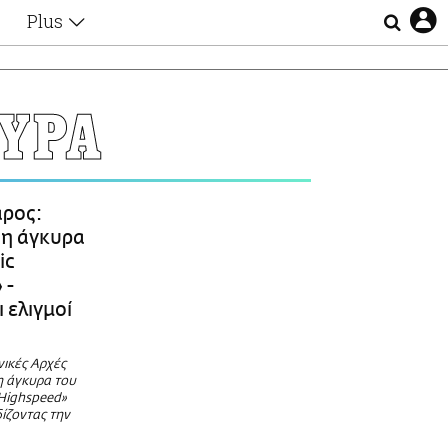
Plus
Θέματα
Συνεντεύξεις
Videos
ΥΡΑ
τα
Αφιερώματα
Ζώδια
Εξομολογήσεις
Blogs
η
ρος:
Οι Αθηναίοι
 η άγκυρα
Απώλειες
ic
Lgbtqi+
 -
Επιλογές
 ελιγμοί
νικές Αρχές
η άγκυρα του
 Highspeed»
ίζοντας την