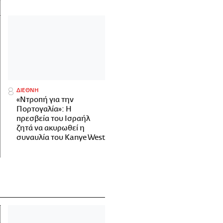
ΔΙΕΘΝΗ
«Ντροπή για την
Πορτογαλία»: Η
πρεσβεία του Ισραήλ
ζητά να ακυρωθεί η
συναυλία του Kanye West