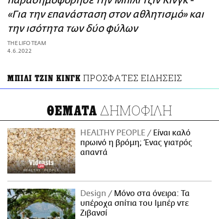
παρασημοφόρησε την Μπίλι Τζιν Κινγκ -
ΑΜΠΑ
«Για την επανάσταση στον αθλητισμό» και
PRINT
την ισότητα των δύο φύλων
THE LIFO TEAM
4.6.2022
ΠΡΟΣΦΑΤΕΣ ΕΙΔΗΣΕΙΣ
ΜΠΙΛΙ ΤΖΙΝ ΚΙΝΓΚ
ΔΗΜΟΦΙΛΗ
ΘΕΜΑΤΑ
HEALTHY PEOPLE
Είναι καλό
πρωινό η βρόμη; Ένας γιατρός
απαντά
Design
Μόνο στα όνειρα: Τα
υπέροχα σπίτια του Ιμπέρ ντε
Ζιβανσί