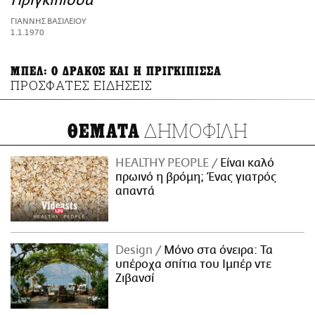
Πριγκίπισσα
ΑΜΠΑ
ΓΙΑΝΝΗΣ ΒΑΣΙΛΕΙΟΥ
PRINT
1.1.1970
ΜΠΕΛ: Ο ΔΡΑΚΟΣ ΚΑΙ Η ΠΡΙΓΚΙΠΙΣΣΑ
ΠΡΟΣΦΑΤΕΣ ΕΙΔΗΣΕΙΣ
ΔΗΜΟΦΙΛΗ
ΘΕΜΑΤΑ
HEALTHY PEOPLE
Είναι καλό
πρωινό η βρόμη; Ένας γιατρός
απαντά
Design
Μόνο στα όνειρα: Τα
υπέροχα σπίτια του Ιμπέρ ντε
Ζιβανσί