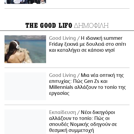
ΔΗΜΟΦΙΛΗ
THE GOOD LIFO
Good Living
Η ιδανική summer
Friday ξεκινά με δουλειά στο σπίτι
και καταλήγει σε κάποιο νησί
Good Living
Μια νέα οπτική της
επιτυχίας: Πώς Gen Zs και
Millennials αλλάζουν το τοπίο της
εργασίας
Εκπαίδευση
Νέοι δικηγόροι
αλλάζουν το τοπίο: Πώς οι
σπουδές Νομικής οδηγούν σε
θεσμική συμμετοχή