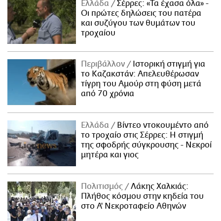
Ελλάδα
Σέρρες: «Τα έχασα όλα» -
Οι πρώτες δηλώσεις του πατέρα
και συζύγου των θυμάτων του
τροχαίου
Περιβάλλον
Ιστορική στιγμή για
το Καζακστάν: Απελευθέρωσαν
τίγρη του Αμούρ στη φύση μετά
από 70 χρόνια
Ελλάδα
Βίντεο ντοκουμέντο από
το τροχαίο στις Σέρρες: Η στιγμή
της σφοδρής σύγκρουσης - Νεκροί
μητέρα και γιος
Πολιτισμός
Λάκης Χαλκιάς:
Πλήθος κόσμου στην κηδεία του
στο Α' Νεκροταφείο Αθηνών