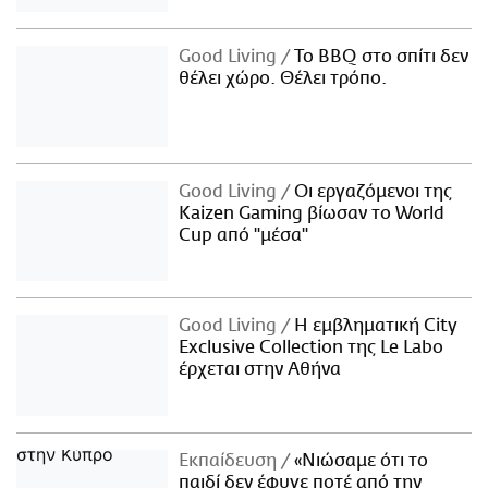
Good Living
Το BBQ στο σπίτι δεν
θέλει χώρο. Θέλει τρόπο.
Good Living
Οι εργαζόμενοι της
Kaizen Gaming βίωσαν το World
Cup από "μέσα"
Good Living
Η εμβληματική City
Exclusive Collection της Le Labo
έρχεται στην Αθήνα
Εκπαίδευση
«Νιώσαμε ότι το
παιδί δεν έφυγε ποτέ από την